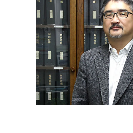
債務整理 費用
相続 弁護士 相談
債務整理 デメリット
相続 離婚
任意整理 弁護士 選び方
任意整理 いつから5年
個人再生 失敗 弁護士費用
任意整理費用 払えない
個人再生 失敗