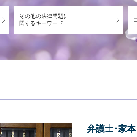
交通事故 慰謝料 通院
交通事故 後遺症
その他の法律問題に
後遺障害 弁護士 タイミング
関するキーワード
駐車場 事故 過失割合
交通事故 相手 たちが悪い
離婚 慰謝料 理由
交通事故 加害者 弁護士
悪徳商法 営業
交通事故 後遺障害等級
離婚 相手が応じない
交通事故 死亡 慰謝料
労働問題 いじめ
交通事故 過失割合
賃貸借契約 口約束
交通事故 弁護士 デメリット
賃貸借契約 錯誤無効
交通事故 後遺症 脳
労働問題 種類
過失割合 相手が認めない
労働問題 相談 メール
交通事故 後遺障害
離婚調停 申立書
交通事故 示談金
労働問題 相談 弁護士
交通事故 無傷 慰謝料
賃貸借契約 明け渡し請求
交通事故 過失割合 8対2
弁護士･家本
悪徳商法 マルチ商法
交通事故証明書 後日
労働問題 相談
交通事故 休業補償