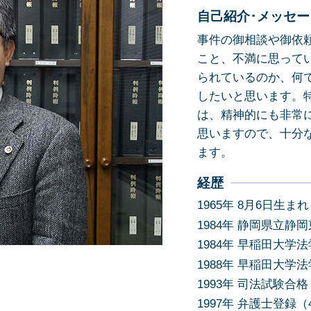
労働問題 解決方法
交通事故 流れ
自己紹介･メッセー
労働問題 解決策
交通事故 脳挫傷 後遺症
事件の御相談や御依
労働問題 訴える
こと、不満に思って
労働問題 相談先
られているのか、何
悪徳商法 対処法
したいと思います。
離婚 慰謝料
は、精神的にも非常
賃貸借契約 債務不履行
思いますので、十分
ます。
経歴
1965年 8月6日生まれ
1984年 静岡県立静
1984年 早稲田大学
1988年 早稲田大学
1993年 司法試験合格
1997年 弁護士登録（