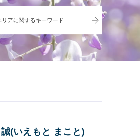
会社 顧問弁護士 個人相談
カスハラ 対策 企業
エリアに関するキーワード
企業法務 年収
企業法務 勉強
顧問弁護士 メリット
交通事故 静岡県
企業法務 弁護士 魅力
企業法務 静岡市
顧問弁護士と弁護士の違い
その他の法律問題 藤枝市
内定取り消し 理由
相続 藤枝市
企業法務
債務整理 島田市
顧問弁護士 費用 個人
債務整理 焼津市
企業法務 弁護士
相続 焼津市
顧問弁護士 年収
企業法務 静岡県
企業法務 事務所
交通事故 焼津市
顧問弁護士 個人 安い
企業法務 焼津市
企業法務 資格
債務整理 静岡市
 誠(いえもと まこと)
相続 静岡県
企業法務 島田市