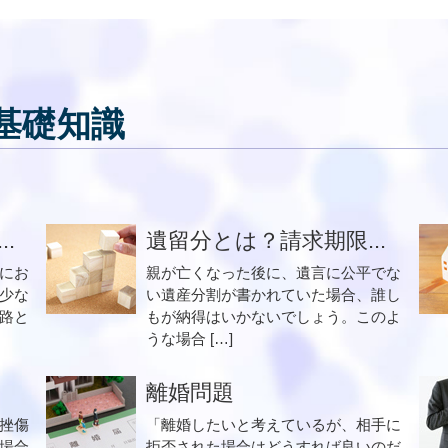
基礎知識
.
遺留分とは？請求期限...
にお
親が亡くなった後に、遺言に公平でな
少な
い遺産分割が書かれていた場合、誰し
路と
もが納得はいかないでしょう。このよ
うな場合 […]
離婚問題
挫傷
「離婚したいと考えているが、相手に
場合
拒否された場合はどうすれば良いのだ