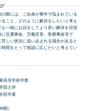
債務整理 藤枝市
ジ
相続 静岡市
頼の際には、ご自身が事件で悩まれている
交通事故 静岡市
いること、どのように解決をしたいと考え
債務整理 静岡県
でも一緒にお話をしてより良い解決を目指
その他の法律問題 静岡市
特に交通事故、労働災害、医療事故等で
その他の法律問題 焼津市
に苦しい状況に追い込まれる場合があると
交通事故 島田市
な時間をとって相談に応じたいと考えてい
岡東高等学校卒業
法学部入学
法学部卒業
49期）