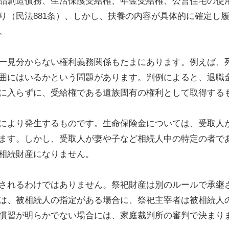
品創造債務、生活保護受給権、年金受給権、公営住宅の使
り（民法881条）、しかし、扶養の内容が具体的に確定し
。
一見分からない権利義務関係もたまにあります。例えば、
囲にはいるかという問題があります。判例によると、退職
に入らずに、受給権である遺族固有の権利として取得する
により発生するものです。生命保険金については、受取人
ます。しかし、受取人が妻や子など相続人中の特定の者で
相続財産になりません。
されるわけではありません。祭祀財産は別のルールで承継さ
は、被相続人の指定がある場合に、祭祀主宰者は被相続人
慣習が明らかでない場合には、家庭裁判所の審判で決まり