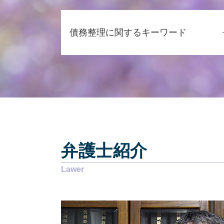
相続 調停
相続 生前対策
債務整理に関するキーワード
遺留分侵害額請求 弁護士 費用
代襲相続 兄弟
相続 土地 評価
個人再生 費用 期間
相続 手続き 代行
任意整理とは
相続 相談
任意整理 デメリット
相続 債務
自己破産後 借り入れ
相続 期限
債務整理 弁護士 おすすめ
代襲相続 相続放棄
過払い金 弁護士
相続 必要な書類
自己破産 流れ
相続 生命保険
弁護士紹介
過払い金 債務整理
相続 離婚 子供
消費者金融 返せない
遺産分割協議書
債務整理 おすすめ
相続放棄 できない ケース
自己破産 デメリット 仕事
相続 相続人
個人再生 手続き
相続 離婚した妻
自己破産とは
相続 他人