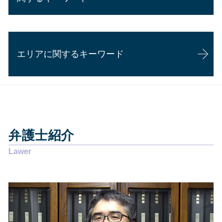
過払い金請求 時効
企業法務 勉強
交通事故 慰謝料
相続 争い
個人再生 手続き
顧問弁護士 年収
交通事故 頭を打った
相続 口約束
労働問題 訴える
債務整理とは デメリット
顧問弁護士 個人 安い
交通事故 訴えられた
労働問題 種類
任意整理 期間延長
企業法務 事務所
歩行者 飛び出し 過失割合
エリアに関するキーワード
離婚 慰謝料 理由
個人再生 費用 払えない
内定取り消し 理由
過失割合とは
離婚 慰謝料
任意整理 期間
企業法務 弁護士
交通事故 骨折 慰謝料
賃貸借契約 貸主からの解約
過払い金 弁護士
企業法務 資格
休業損害 計算
交通事故 藤枝市
労働問題 いじめ
自己破産 流れ 裁判所
債務整理 焼津市
悪徳商法 対処法
任意整理 いつから5年
その他の法律問題 島田市
離婚 協議書
債務整理 おすすめ
交通事故 静岡県
賃貸借契約 借主からの解約
自己破産 流れ 期間
弁護士紹介
その他の法律問題 静岡県
賃貸借契約 解除 正当事由
任意整理 意味ない
交通事故 静岡市
離婚調停 別居
債務整理 デメリット
その他の法律問題 焼津市
離婚 慰謝料 払わない
任意整理 費用
相続 島田市
離婚 協議
個人再生 バレる
交通事故 焼津市
悪徳商法 お年寄り
個人再生 費用
企業法務 静岡県
離婚 強い 弁護士
自己破産 デメリット 仕事
企業法務 藤枝市
悪徳商法 営業