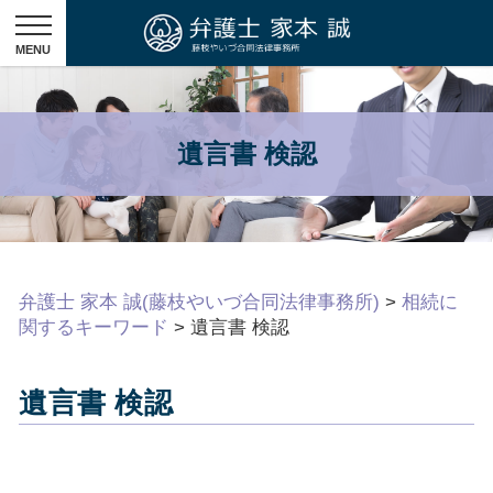
遺言書 検認
弁護士 家本 誠(藤枝やいづ合同法律事務所)
>
相続に
関するキーワード
>
遺言書 検認
遺言書 検認