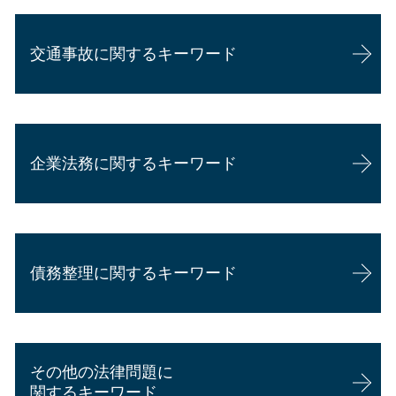
相続 法定相続人
相続 不動産 評価
交通事故に関するキーワード
成年後見人 家族
相続 土地 評価
相続 弁護士
損害賠償 弁護士
相続 専門家
後遺障害慰謝料とは
相続 必要書類
企業法務に関するキーワード
交通事故 過失割合 8対2
相続 借金
交通事故 示談金 相場
代襲相続 どこまで
交通事故 休業補償
相続放棄
企業法務 弁護士 魅力
交通事故 損害賠償
相続 遺言書
企業法務
交通事故 相手 たちが悪い
相続 不動産
債務整理に関するキーワード
企業法務 年収
交通事故 脳挫傷 後遺症
相続 手続き 代行
顧問弁護士 費用 個人
交通事故 懲役
相続 家
カスハラ 対策 企業
過失割合 相手が認めない
相続 債務
債務整理 弁護士 安い
顧問弁護士 メリット
後遺障害 相談
相続 両親死亡
自己破産 家族への影響
会社 顧問弁護士 個人相談
交通事故 後遺症
相続 弁護士 相談
その他の法律問題に
過払い金 債務整理
顧問弁護士と弁護士の違い
過失割合 損害賠償
代襲相続 相続放棄
関するキーワード