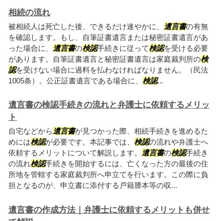
相続の流れ
被相続人は死亡した後、できるだけ速やかに、
遺言書
の有無
を確認します。もし、自筆証書遺言または秘密証書遺言があ
った場合に、
遺言書
の
検認
手続きに従って
検認
を受ける必要
があります。自筆証書遺言と秘密証書遺言は家庭裁判所の
検
認
を受けない場合に過料を払わなければなりません。（民法
1005条）。公正証書遺言である場合に、
検認
...
遺言書の検認手続きの流れと弁護士に依頼するメリッ
ト
自宅などから
遺言書
が見つかった際、相続手続きを進めるた
めには
検認
が必要です。本記事では、
検認
の流れや弁護士へ
依頼するメリットについて解説します。
遺言書
の
検認
手続き
の流れ
検認
手続きを開始するには、亡くなった方の最後の住
所地を管轄する家庭裁判所へ申立てを行います。この際に負
担となるのが、申立書に添付する戸籍謄本等の収...
遺言書の作成方法｜弁護士に依頼するメリットも併せ