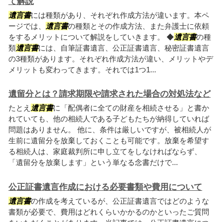
て解説
遺言書
には種類があり、それぞれ作成方法が違います。本ペ
ージでは、
遺言書
の種類とその作成方法、また弁護士に依頼
をするメリットについて解説をしていきます。 ◆
遺言書
の種
類
遺言書
には、自筆証書遺言、公正証書遺言、秘密証書遺言
の3種類があります。それぞれ作成方法が違い、メリットやデ
メリットも変わってきます。それでは1つ1...
遺留分とは？請求期限や請求された場合の対処法など
たとえ
遺言書
に「配偶者に全ての財産を相続させる」と書か
れていても、他の相続人である子どもたちが納得していれば
問題はありません。 他に、条件は厳しいですが、被相続人が
生前に遺留分を放棄しておくことも可能です。放棄を希望す
る相続人は、家庭裁判所に申し立てをしなければならず、
「遺留分を放棄します」という単なる念書だけで...
公正証書遺言作成における必要書類や費用について
遺言書
の作成を考えているが、公正証書遺言ではどのような
書類が必要で、費用はどれくらいかかるのかといったご質問