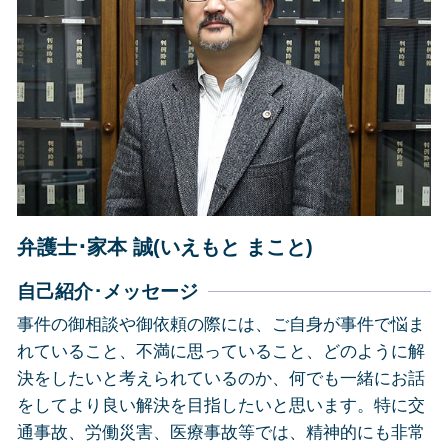
債務整理 静岡市
離婚調停 弁護士
企業法務 焼津市
労働問題 相談 弁護士
企業法務 島田市
労働問題 相談 メール
相続 藤枝市
離婚 裁判
債務整理 島田市
交通事故 島田市
相続 焼津市
その他の法律問題 静岡市
その他の法律問題 藤枝市
弁護士･家本 誠(いえもと まこと)
自己紹介･メッセージ
事件の御相談や御依頼の際には、ご自身が事件で悩ま
れていること、不満に思っていること、どのように解
決をしたいと考えられているのか、何でも一緒にお話
をしてより良い解決を目指したいと思います。特に交
通事故、労働災害、医療事故等では、精神的にも非常