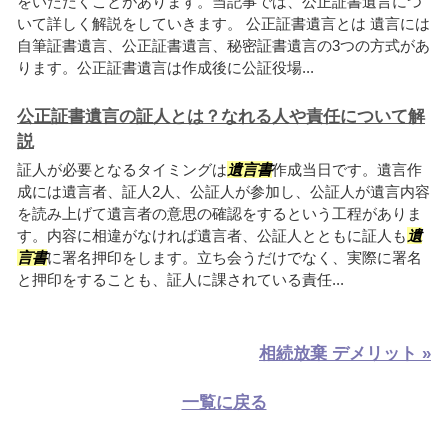
をいただくことがあります。当記事では、公正証書遺言につ
いて詳しく解説をしていきます。 公正証書遺言とは 遺言には
自筆証書遺言、公正証書遺言、秘密証書遺言の3つの方式があ
ります。公正証書遺言は作成後に公証役場...
公正証書遺言の証人とは？なれる人や責任について解
説
証人が必要となるタイミングは
遺言書
作成当日です。遺言作
成には遺言者、証人2人、公証人が参加し、公証人が遺言内容
を読み上げて遺言者の意思の確認をするという工程がありま
す。内容に相違がなければ遺言者、公証人とともに証人も
遺
言書
に署名押印をします。立ち会うだけでなく、実際に署名
と押印をすることも、証人に課されている責任...
相続放棄 デメリット »
一覧に戻る