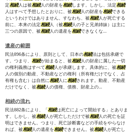
定
相続
人は被
相続
人の財産を
相続
します。しかし、法定
相続
人はすべて予想したとおりに、被
相続
人の財産を
相続
できる
というわけではありません。すなわち、被
相続
人が死亡する
前に、本来の法定
相続
人（被
相続
人の子と兄弟姉妹）は主に
三つの原因で、被
相続
人の遺産を
相続
できなくな...
遺産の範囲
民法896条により、原則として、日本の
相続
法は包括承継で
す。つまり、
相続
が始まると、被
相続
人の財産に属した一切
の権利義務はすべて
相続
人が承継します。具体的に、被
相続
人の個別の動産、不動産などの権利（所有権だけでなく、占
有権も含む）は自然に
相続
人に
相続
されます。動産、不動産
だけでなく、被
相続
人の債権、債務、財産上の...
相続の流れ
民法882条により、「
相続
は死亡によって開始する」とありま
す。しかし、被
相続
人が死亡しただけで被
相続
人の死亡を証
明はできません。つまり、死亡診断書などの手続をやらなけ
れば、被
相続
人の遺産を
相続
できません。被
相続
人が死亡し