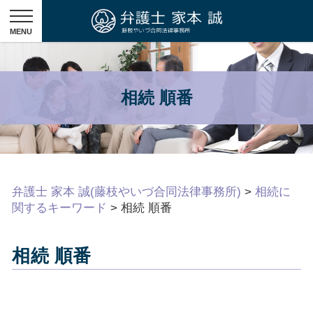
相続 順番
弁護士 家本 誠(藤枝やいづ合同法律事務所)
>
相続に
関するキーワード
>
相続 順番
相続 順番