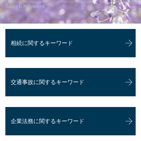
相続に関するキーワード
相続 農地
相続 生前対策
交通事故に関するキーワード
相続 配偶者
相続 遺言書
相続 弁護士
交通事故 慰謝料 通院日数 少ない
遺留分侵害額請求 弁護士 費用
交通事故 慰謝料 通院
相続 認知症
企業法務に関するキーワード
交通事故 後遺障害等級
公正証書遺言 費用
交通事故 示談書
代襲相続 トラブル
過失割合 相談
相続 調停 流れ