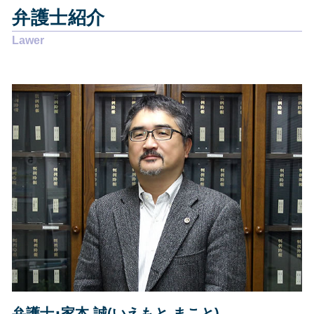
その他の法律問題 焼津市
離婚調停 別居
任意整理費用 払えない
弁護士紹介
その他の法律問題 静岡市
賃貸借契約 貸主からの解約
自己破産 デメリット 仕事
交通事故 藤枝市
賃貸借契約 借主からの解約
債務整理 弁護士 安い
企業法務 島田市
悪徳商法 解決策
個人再生 費用 分割
交通事故 静岡県
離婚調停 申立書
個人再生 失敗
相続 静岡市
離婚 慰謝料 払わない
個人再生 開始決定通知
相続 焼津市
賃貸借契約 弁護士
自己破産 家族への影響
相続 静岡県
労働問題 解決策
債務整理 静岡県
労働問題 弁護士
債務整理 静岡市
賃貸借契約 債務不履行
債務整理 焼津市
離婚届 必要書類
その他の法律問題 藤枝市
賃貸借契約 明け渡し請求
交通事故 島田市
企業法務 焼津市
交通事故 静岡市
企業法務 静岡市
相続 島田市
弁護士･家本 誠(いえもと まこと)