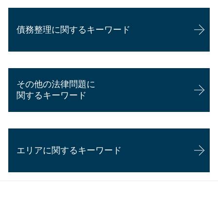
顧問弁護士 メリット
後遺障害慰謝料とは
相続 必要書類
顧問弁護士 個人 安い
交通事故 後遺症認定
相続放棄
債務整理に関するキーワード
企業法務 資格
逸失利益 計算方法
相続 妨害
企業法務 弁護士 魅力
過失割合 慰謝料
相続 離婚 子供
会社 顧問弁護士 個人相談
人身事故 物損事故 違い
相続 期限
債務整理とは 個人
企業法務 事務所
交通事故証明書 物件事故
相続放棄 できない ケース
任意整理 デメリット
顧問弁護士 年収
後遺障害 弁護士意見書
相続 もめる
その他の法律問題に
個人再生 バレる
企業法務 勉強
休業損害 計算
相続 割合
関するキーワード
債務整理 おすすめ
企業法務
交通事故 慰謝料 相場
相続 口約束
任意整理 期間延長
内定取り消し 理由
過失割合 弁護士介入
相続 家庭裁判所
離婚調停 弁護士
過払い金請求 デメリット
顧問弁護士と弁護士の違い
歩行者 飛び出し 過失割合
労働問題 相談 メール
個人再生 申立後 通帳
カスハラ 対策 企業
駐車場 事故 過失割合
エリアに関するキーワード
離婚 協議
任意整理 返済期間 7年
顧問弁護士 費用 個人
交通事故 損害賠償
賃貸借契約 解除 正当事由
債務整理とは デメリット
企業法務 年収
後遺障害 弁護士 タイミング
離婚 強い 弁護士
債務整理 弁護士 費用
企業法務 弁護士
交通事故 損害賠償 相場
企業法務 静岡県
労働問題 相談 電話
個人再生 費用 安い
債務整理 藤枝市
悪徳商法 対処法
個人再生 スケジュール
その他の法律問題 静岡県
賃貸借契約 更新拒絶
過払い金請求 時効