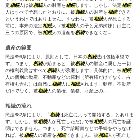
定
相続
人は被
相続
人の財産を
相続
します。しかし、法定
相続
人はすべて予想したとおりに、被
相続
人の財産を
相続
できる
というわけではありません。すなわち、被
相続
人が死亡する
前に、本来の法定
相続
人（被
相続
人の子と兄弟姉妹）は主に
三つの原因で、被
相続
人の遺産を
相続
できなくな...
遺産の範囲
民法896条により、原則として、日本の
相続
法は包括承継で
す。つまり、
相続
が始まると、被
相続
人の財産に属した一切
の権利義務はすべて
相続
人が承継します。具体的に、被
相続
人の個別の動産、不動産などの権利（所有権だけでなく、占
有権も含む）は自然に
相続
人に
相続
されます。動産、不動産
だけでなく、被
相続
人の債権、債務、財産上の...
相続の流れ
民法882条により、「
相続
は死亡によって開始する」とありま
す。しかし、被
相続
人が死亡しただけで被
相続
人の死亡を証
明はできません。つまり、死亡診断書などの手続をやらなけ
れば、被
相続
人の遺産を
相続
できません。被
相続
人が死亡し