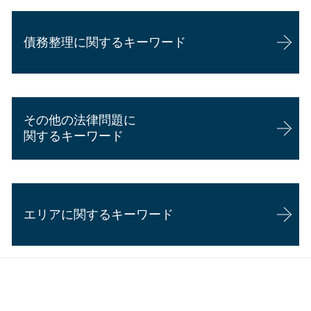
顧問弁護士と弁護士の違い
交通事故 後遺障害
相続 他人
企業法務 事務所
交通事故 弁護士 示談 進まない
相続 手続き 代行
債務整理に関するキーワード
顧問弁護士 メリット
後遺障害 相談
相続 相続人
顧問弁護士 費用 個人
交通事故 弁護士 デメリット
遺産分割協議書
内定取り消し 理由
交通事故 慰謝料 通院日数 少ない
相続 遺言
任意整理 いつから5年
企業法務 勉強
交通事故 裁判
相続 両親死亡
個人再生 失敗
企業法務 年収
後遺障害 弁護士
相続 弁護士 相談
その他の法律問題に
債務整理 デメリット 知恵袋
顧問弁護士 個人 安い
後遺障害慰謝料とは
代襲相続 相続放棄
関するキーワード
自己破産 流れ 裁判所
顧問弁護士 年収
過失割合 慰謝料
相続 必要書類
任意整理費用 払えない
企業法務
交通事故 訴えられた
相続 認知症
賃貸借契約 口約束
個人再生 費用 安い
カスハラ 対策 企業
交通事故 慰謝料 相場
賃貸借契約 明け渡し請求
自己破産後 借り入れ
企業法務 資格
交通事故 慰謝料 税金
エリアに関するキーワード
悪徳商法 契約書
自己破産 流れ
企業法務 弁護士 魅力
交通事故 後遺障害等級
離婚調停 弁護士
個人再生 費用 期間
企業法務 弁護士
後遺障害慰謝料
労働問題 解決策
個人再生とは
会社 顧問弁護士 個人相談
交通事故 併合14級 慰謝料
企業法務 島田市
労働問題 相談先
任意整理 期間延長
相続 焼津市
離婚 慰謝料 理由
任意整理 流れ
債務整理 静岡県
悪徳商法 弁護士
債務整理 デメリット