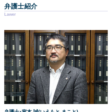
その他の法律問題 島田市
離婚調停 申立書
個人再生 申立後 通帳
弁護士紹介
その他の法律問題 焼津市
離婚調停 別居
任意整理 弁護士 選び方
債務整理 静岡市
離婚届 必要書類
過払い金 弁護士
交通事故 焼津市
離婚 慰謝料
債務整理とは デメリット
企業法務 焼津市
労働問題 訴える
個人再生 スケジュール
交通事故 静岡市
労働問題 種類
個人再生 失敗 弁護士費用
その他の法律問題 静岡県
離婚 慰謝料 払わない
債務整理 弁護士 おすすめ
債務整理 焼津市
賃貸借契約 貸主からの解約
企業法務 静岡市
離婚したい
相続 島田市
賃貸借契約 錯誤無効
債務整理 藤枝市
離婚 裁判
相続 静岡市
労働問題 相談 弁護士
交通事故 島田市
交通事故 藤枝市
相続 静岡県
その他の法律問題 藤枝市
交通事故 静岡県
弁護士･家本 誠(いえもと まこと)