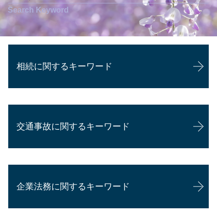
相続に関するキーワード
成年後見
相続 農地
交通事故に関するキーワード
相続 相談先
遺産分割協議
遺産相続 兄弟
交通事故 死亡 慰謝料
相続 放棄
交通事故 相手 たちが悪い
相続とは
企業法務に関するキーワード
交通事故 懲役
相続 割合
過失割合 損害賠償
相続 必要な書類
損害賠償請求 時効
代襲相続 兄弟