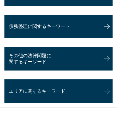
過失割合とは
相続 配偶者
交通事故 頭を打った
公正証書遺言 費用
企業法務 弁護士 魅力
後遺障害 弁護士意見書
相続 土地 評価
企業法務 弁護士
交通事故 無傷 慰謝料
相続とは
債務整理に関するキーワード
会社 顧問弁護士 個人相談
交通事故証明書 後日
相続 不動産 評価
企業法務 事務所
交通事故 後遺障害
相続 範囲
内定取り消し 理由
交通事故 後遺障害等級
相続 離婚 財産分与
個人再生 失敗 弁護士費用
顧問弁護士と弁護士の違い
交通事故 過失割合 納得できない
代襲相続 兄弟
個人再生 流れ
企業法務
駐車場 事故 過失割合
相続 農地
その他の法律問題に
過払い金 債務整理
カスハラ 対策 企業
休業損害 計算
相続 手順
関するキーワード
任意整理 期間延長
企業法務 年収
過失割合 弁護士
相続 訴訟
債務整理 弁護士
顧問弁護士 年収
交通事故 後遺障害とは
相続 他人
労働問題 相談先
過払い金返還請求 時効
顧問弁護士 メリット
交通事故 過失割合 8対2
労働問題 相談 メール
自己破産とは
企業法務 勉強
過失割合 弁護士介入
エリアに関するキーワード
悪徳商法 相談
任意整理とは わかりやすく
顧問弁護士 費用 個人
交通事故 脳挫傷 後遺症
離婚届 必要書類
個人再生 条件
顧問弁護士 個人 安い
過失割合 相手が認めない
労働問題 解決策
過払い金請求 デメリット
企業法務 資格
過失割合 損害賠償
交通事故 藤枝市
悪徳商法 お年寄り
債務整理 弁護士 おすすめ