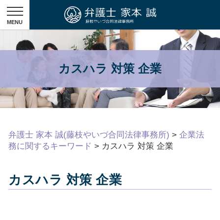
カスハラ 対策 企業
弁護士 家本 誠(藤枝やいづ合同法律事務所)
>
企業法
務に関するキーワード
>
カスハラ 対策 企業
カスハラ 対策 企業