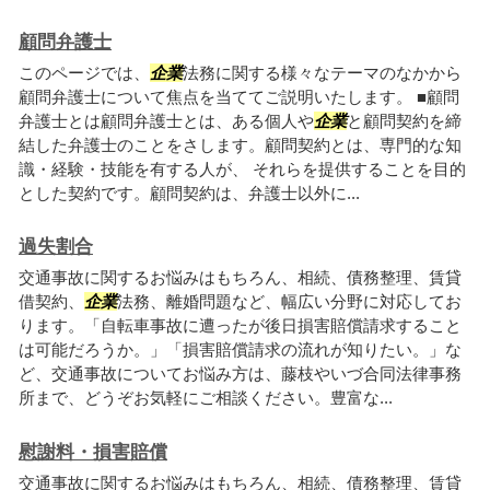
顧問弁護士
このページでは、
企業
法務に関する様々なテーマのなかから
顧問弁護士について焦点を当ててご説明いたします。 ■顧問
弁護士とは顧問弁護士とは、ある個人や
企業
と顧問契約を締
結した弁護士のことをさします。顧問契約とは、専門的な知
識・経験・技能を有する人が、 それらを提供することを目的
とした契約です。顧問契約は、弁護士以外に...
過失割合
交通事故に関するお悩みはもちろん、相続、債務整理、賃貸
借契約、
企業
法務、離婚問題など、幅広い分野に対応してお
ります。「自転車事故に遭ったが後日損害賠償請求すること
は可能だろうか。」「損害賠償請求の流れが知りたい。」な
ど、交通事故についてお悩み方は、藤枝やいづ合同法律事務
所まで、どうぞお気軽にご相談ください。豊富な...
慰謝料・損害賠償
交通事故に関するお悩みはもちろん、相続、債務整理、賃貸