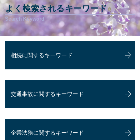
よく検索されるキーワード
相続に関するキーワード
公正証書遺言 証人
相続 借金
交通事故に関するキーワード
相続 遺言 効力
相続 認知症
相続 年金
交通事故 慰謝料
相続 土地
追突事故 むちうち
相続放棄 デメリット
企業法務に関するキーワード
交通事故 弁護士 タイミング
相続 家