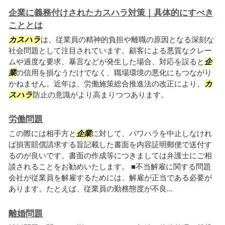
企業に義務付けされたカスハラ対策｜具体的にすべき
こととは
カスハラ
は、従業員の精神的負担や離職の原因となる深刻な
社会問題として注目されています。顧客による悪質なクレー
ムや過度な要求、暴言などが発生した場合、対応を誤ると
企
業
の信用を損なうだけでなく、職場環境の悪化にもつながり
かねません。近年は、労働施策総合推進法の改正により、
カ
スハラ
防止の意識がより高まりつつあります。
労働問題
この際には相手方と
企業
に対して、パワハラを中止しなけれ
ば損害賠償請求する旨記載した書面を内容証明郵便で送付す
るのが良いです。書面の作成等につきましては弁護士にご相
談されることをお勧めいたします。 ■不当解雇に関する問題
会社が従業員を解雇するためには、解雇が正当である必要が
あります。たとえば、従業員の勤務態度が不良...
離婚問題