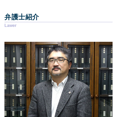
債務整理 島田市
悪徳商法 弁護士
債務整理 おすすめ
企業法務 藤枝市
労働問題 慰謝料
過払い金 弁護士事務所
相続 島田市
賃貸借契約 錯誤無効
自己破産 弁護士 選び方
弁護士紹介
企業法務 静岡市
労働問題 相談 電話
債務整理 弁護士 費用
相続 静岡市
離婚 裁判
自己破産 デメリット
交通事故 島田市
労働問題 相談 弁護士
債務整理 弁護士 安い
相続 藤枝市
賃貸借契約 弁護士
個人再生 任意整理
企業法務 焼津市
離婚 慰謝料 払わない
自己破産 流れ 裁判所
債務整理 静岡市
賃貸借契約 解除 正当事由
自己破産 弁護士 おすすめ
企業法務 静岡県
離婚 強い 弁護士
その他の法律問題 静岡県
悪徳商法 送りつけ
債務整理 焼津市
労働問題 相談
債務整理 藤枝市
賃貸借契約 貸主からの解約
その他の法律問題 藤枝市
労働問題 弁護士
相続 静岡県
債務整理 静岡県
その他の法律問題 島田市
交通事故 焼津市