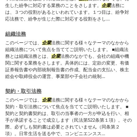
生した紛争に対応する業務のことをさします。
企業
法務に
は、３つの役割があるといわれています。１つ目は、紛争対
応法務で、紛争が生じた際に対応する役割をさし...
組織法務
このページでは、
企業
法務に関する様々なテーマのなかから
組織法務について焦点を当ててご説明いたします。 ■組織法
務とは組織法務とは、
企業
法務のなかでも、会社の組織や機
関に関する業務をさします。具体的には、定款の変更、有価
証券報告書や内部統制報告書の作成、配当金の支払い、株主
総会や取締役会の運営、事業部や子会社の統制...
契約・取引法務
このページでは、
企業
法務に関する様々なテーマのなかから
契約・取引法務について焦点を当ててご説明いたします。 ■
契約と契約書契約は、取引の当事者の一方が申込を行い、相
手が承諾することで成立します（民法第522条第１項）。その
際、必ずしも契約書は必要とされていません（同条第２
項）。日常生活を送る中で、コンビニエンスス...