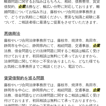
離婚問題に関するお悩みはもちろん、相続、債務整理、賃貸
借契約、
企業
法務など、幅広い分野に対応しております。離
婚問題についてお悩み方は、藤枝やいづ合同法律事務所ま
で、どうぞお気軽にご相談ください。豊富な知識と経験に基
づいて、ご相談者様に最適なご提案をさせていただきます。
悪徳商法
藤枝やいづ合同法律事務所では、藤枝市、焼津市、島田市、
静岡市を中心に、静岡県内にて、相続問題、交通事故、
企業
法務、借金問題などの法律問題に関するご相談は幅広く受け
付けております。初回相談は無料にて承っておりますから、
法律問題に関して何かご不安がありましたら、どなた様でも
お気軽に当事務所までご相談ください。電話での...
賃貸借契約を巡る問題
藤枝やいづ合同法律事務所では、藤枝市、焼津市、島田市、
静岡市を中心に、静岡県内にて、相続問題、交通事故、
企業
法務、借金問題などの法律問題に関するご相談は幅広く受け
付けております。初回相談は無料にて承っておりますから、
法律問題に関して何かご不安がありましたら、どなた様でも