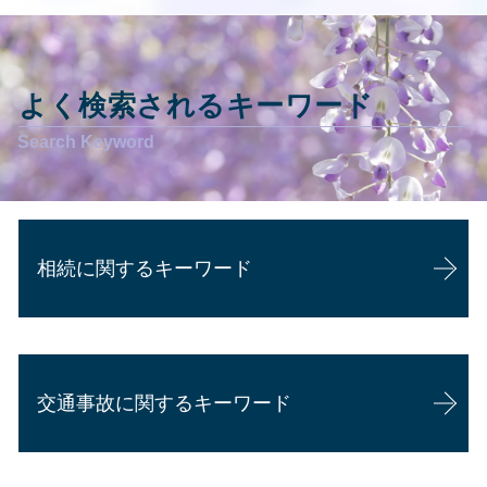
よく検索されるキーワード
相続に関するキーワード
相続 対策
相続 家
交通事故に関するキーワード
相続 離婚 財産分与
代襲相続 どこまで
相続放棄 デメリット
過失割合 損害賠償
相続 年金