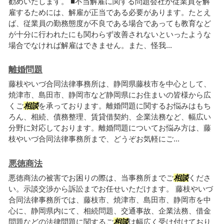
勧めいたします。 ■不当解雇に関する問題会社が従業員を解
雇するためには、解雇が正当である必要があります。たとえ
ば、従業員の勤務態度が不良である場合であっても教育など
が十分に行われたにも関わらず改善されないといったような
場合でなければ解雇はできません。また、怪我...
離婚問題
藤枝やいづ合同法律事務所は、静岡県藤枝市を中心として、
焼津市、島田市、静岡市など静岡県にお住まいの皆様から広
くご
相談
を承っております。離婚問題に関するお悩みはもち
ろん、相続、債務整理、賃貸借契約、企業法務など、幅広い
分野に対応しております。離婚問題についてお悩み方は、藤
枝やいづ合同法律事務所まで、どうぞお気軽にご...
悪徳商法
悪徳商法の被害でお困りの際は、当事務所までご
相談
くださ
い。示談交渉から訴訟までお任せいただけます。 藤枝やいづ
合同法律事務所では、藤枝市、焼津市、島田市、静岡市を中
心に、静岡県内にて、相続問題、交通事故、企業法務、借金
問題などの法律問題に関するご
相談
は幅広く受け付けており