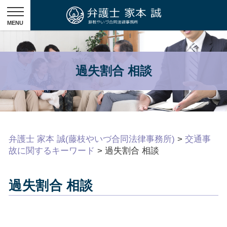
過失割合 相談
弁護士 家本 誠(藤枝やいづ合同法律事務所)
>
交通事
故に関するキーワード
>
過失割合 相談
過失割合 相談