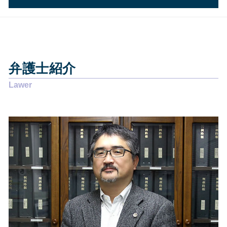
労働問題 解決方法
個人再生 手続き
企業法務 年収
交通事故 脳震盪 後遺症
債務整理 焼津市
離婚調停 別居
個人再生とは
その他の法律問題 静岡市
賃貸借契約 錯誤無効
個人再生 費用 安い
企業法務 藤枝市
悪徳商法 お年寄り
債務整理 弁護士
相続 静岡県
労働問題 相談 電話
過払い金 弁護士
弁護士紹介
相続 島田市
労働問題 解決策
自己破産 デメリット メリット
交通事故 藤枝市
労働問題 相談
債務整理 弁護士費用 相場
企業法務 島田市
労働問題 いじめ
任意整理 期間
相続 焼津市
賃貸借契約 解除 正当事由
個人再生 官報
その他の法律問題 焼津市
離婚届 必要書類
自己破産 デメリット 仕事
相続 静岡市
悪徳商法 営業
個人再生 費用
その他の法律問題 藤枝市
労働問題 訴える
交通事故 島田市
労働問題 種類
企業法務 静岡県
悪徳商法 弁護士
交通事故 静岡市
離婚 裁判
その他の法律問題 島田市
離婚調停 弁護士
企業法務 静岡市
相続 藤枝市