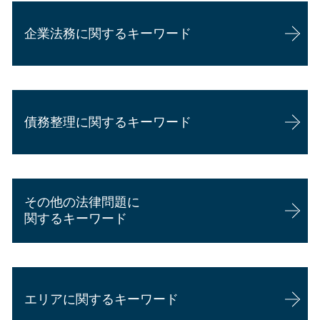
後遺障害 相談
相続 口約束
企業法務に関するキーワード
交通事故 損害賠償 事例
相続 弁護士 相談
交通事故 後遺障害等級
相続 他人
過失割合 相談
相続 相談先
企業法務 資格
交通事故 併合14級 慰謝料
相続放棄 できない ケース
顧問弁護士と弁護士の違い
交通事故 後遺症認定
相続 期限
債務整理に関するキーワード
会社 顧問弁護士 個人相談
駐車場 事故 過失割合
相続 遺言 効力
顧問弁護士 メリット
交通事故 慰謝料 相場
相続 遺言
カスハラ 対策 企業
交通事故証明書 自転車
相続 進め方
自己破産 弁護士 選び方
顧問弁護士 費用 個人
交通事故 脳挫傷 後遺症
相続 配偶者
任意整理 費用
企業法務
交通事故 過失割合 納得できない場合
成年後見
その他の法律問題に
債務整理 種類
企業法務 弁護士
交通事故 加害者 弁護士
遺留分 請求期限
関するキーワード
債務整理とは 個人
内定取り消し 理由
交通事故 後遺症
相続 法定相続人
自己破産 流れ
企業法務 勉強
交通事故 後遺障害とは
相続 生命保険
離婚 慰謝料
個人再生 失敗 弁護士費用
顧問弁護士 個人 安い
休業損害 とは
離婚 慰謝料 払わない
任意整理 期間延長
企業法務 弁護士 魅力
交通事故 弁護士 デメリット
エリアに関するキーワード
労働問題 相談 弁護士
個人再生 スケジュール
顧問弁護士 年収
後遺障害慰謝料
悪徳商法 マルチ商法
個人再生 費用 期間
企業法務 事務所
過失割合とは