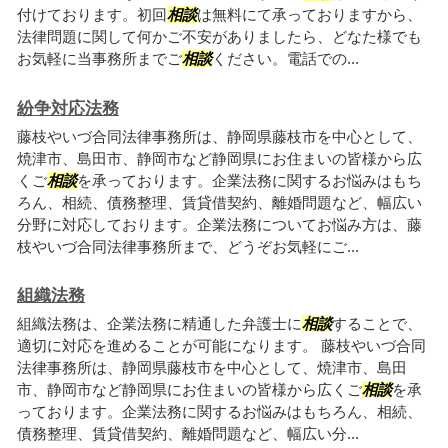
付けております。初回
相談
は無料にて承っておりますから、
法律問題に関して何かご不安がありましたら、どなた様でも
お気軽に当事務所までご
相談
ください。電話での...
紛争対応法務
藤枝やいづ合同法律事務所は、静岡県藤枝市を中心として、
焼津市、島田市、静岡市など静岡県にお住まいの皆様から広
くご
相談
を承っております。企業法務に関するお悩みはもち
ろん、相続、債務整理、賃貸借契約、離婚問題など、幅広い
分野に対応しております。企業法務についてお悩み方は、藤
枝やいづ合同法律事務所まで、どうぞお気軽にご...
組織法務
組織法務は、企業法務に精通した弁護士に
相談
することで、
適切に対応を進めることが可能になります。 藤枝やいづ合同
法律事務所は、静岡県藤枝市を中心として、焼津市、島田
市、静岡市など静岡県にお住まいの皆様から広くご
相談
を承
っております。企業法務に関するお悩みはもちろん、相続、
債務整理、賃貸借契約、離婚問題など、幅広い分...