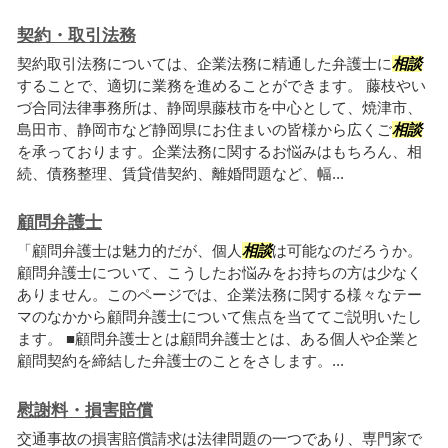
契約・取引法務
契約取引法務については、企業法務に精通した弁護士に
相談
することで、適切に業務を進めることができます。 藤枝やい
づ合同法律事務所は、静岡県藤枝市を中心として、焼津市、
島田市、静岡市など静岡県にお住まいの皆様から広くご
相談
を承っております。企業法務に関するお悩みはもちろん、相
続、債務整理、賃貸借契約、離婚問題など、幅...
顧問弁護士
「顧問弁護士は魅力的だが、個人
相談
は可能なのだろうか。
顧問弁護士について、こうしたお悩みをお持ちの方は少なく
ありません。このページでは、企業法務に関する様々なテー
マのなかから顧問弁護士について焦点を当ててご説明いたし
ます。 ■顧問弁護士とは顧問弁護士とは、ある個人や企業と
顧問契約を締結した弁護士のことをさします。...
慰謝料・損害賠償
交通事故の損害賠償請求は法律問題の一つであり、専門家で