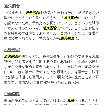
過失割合
「保険会社に
過失割合
は8対2だと言われたが、納得できない
場合にはどうしたら良いだろうか。「
過失割合
について相手
が認めないため、示談交渉が長引いている。どういった対応
が考えられるだろうか。
過失割合
について、こうしたお悩み
をお持ちの方は少なくありません。このページでは、交通事
故に関する様々なテーマのなかから
過失割合
に...
示談交渉
過失割合
の決定などは、過去に発生した類似の交通事故の裁
判例などを踏まえて判断する必要があるほか、相場と比較し
ながら交渉を進める事例もあります。こうした点で示談交渉
については弁護士に依頼するのが最適です。弁護士は、法律
と交渉に精通した専門家として、示談交渉を進めることが可
能です。 藤枝やいづ合同法律事務所は、静岡県...
労働問題
書面の作成等につきましては弁護士にご
相談
されることをお