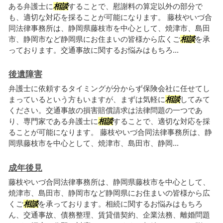
ある弁護士に
相談
することで、慰謝料の算定以外の部分で
も、適切な対応を採ることが可能になります。 藤枝やいづ合
同法律事務所は、静岡県藤枝市を中心として、焼津市、島田
市、静岡市など静岡県にお住まいの皆様から広くご
相談
を承
っております。交通事故に関するお悩みはもちろ...
後遺障害
弁護士に依頼するタイミングが分からず保険会社に任せてし
まっているという方もいますが、まずは気軽に
相談
してみて
ください。交通事故の損害賠償請求は法律問題の一つであ
り、専門家である弁護士に
相談
することで、適切な対応を採
ることが可能になります。 藤枝やいづ合同法律事務所は、静
岡県藤枝市を中心として、焼津市、島田市、静岡...
成年後見
藤枝やいづ合同法律事務所は、静岡県藤枝市を中心として、
焼津市、島田市、静岡市など静岡県にお住まいの皆様から広
くご
相談
を承っております。相続に関するお悩みはもちろ
ん、交通事故、債務整理、賃貸借契約、企業法務、離婚問題