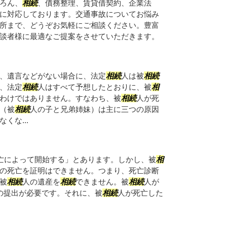
ろん、
相続
、債務整理、賃貸借契約、企業法
に対応しております。交通事故についてお悩み
所まで、どうぞお気軽にご相談ください。豊富
談者様に最適なご提案をさせていただきます。
、遺言などがない場合に、法定
相続
人は被
相続
、法定
相続
人はすべて予想したとおりに、被
相
わけではありません。すなわち、被
相続
人が死
（被
相続
人の子と兄弟姉妹）は主に三つの原因
なくな...
亡によって開始する」とあります。しかし、被
相
の死亡を証明はできません。つまり、死亡診断
被
相続
人の遺産を
相続
できません。被
相続
人が
の提出が必要です。それに、被
相続
人が死亡した