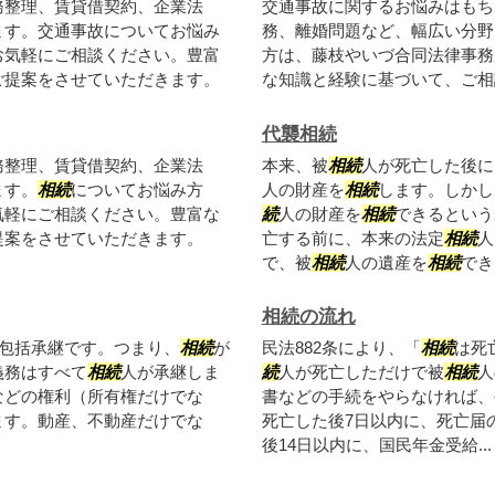
務整理、賃貸借契約、企業法
交通事故に関するお悩みはもち
ます。交通事故についてお悩み
務、離婚問題など、幅広い分野
お気軽にご相談ください。豊富
方は、藤枝やいづ合同法律事務
ご提案をさせていただきます。
な知識と経験に基づいて、ご相
代襲相続
務整理、賃貸借契約、企業法
本来、被
相続
人が死亡した後に
ます。
相続
についてお悩み方
人の財産を
相続
します。しかし
気軽にご相談ください。豊富な
続
人の財産を
相続
できるという
提案をさせていただきます。
亡する前に、本来の法定
相続
人
で、被
相続
人の遺産を
相続
でき
相続の流れ
包括承継です。つまり、
相続
が
民法882条により、「
相続
は死
義務はすべて
相続
人が承継しま
続
人が死亡しただけで被
相続
人
などの権利（所有権だけでな
書などの手続をやらなければ、
ます。動産、不動産だけでな
死亡した後7日以内に、死亡届
後14日以内に、国民年金受給...