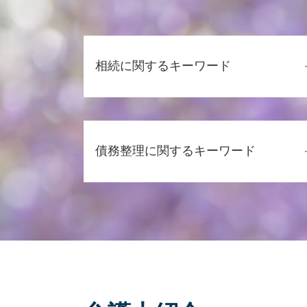
相続に関するキーワード
相続 弁護士 相談
相続 もめる
債務整理に関するキーワード
相続 土地 評価
相続 認知症
相続 離婚
任意整理費用 払えない
遺言書 種類
個人再生 申立後 通帳
相続 法律
任意整理 返済期間 7年
公正証書遺言 証人
債務整理 費用
相続 相談
債務整理 弁護士 費用
遺留分 請求期限
任意整理 期間延長
遺留分 とは
債務整理 デメリット
相続 離婚した妻