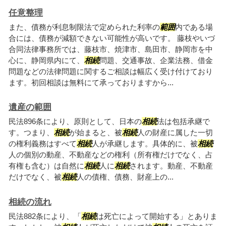
任意整理
また、債務が利息制限法で定められた利率の
範囲
内である場
合には、債務が減額できない可能性が高いです。 藤枝やいづ
合同法律事務所では、藤枝市、焼津市、島田市、静岡市を中
心に、静岡県内にて、
相続
問題、交通事故、企業法務、借金
問題などの法律問題に関するご相談は幅広く受け付けており
ます。初回相談は無料にて承っておりますから...
遺産の範囲
民法896条により、原則として、日本の
相続
法は包括承継で
す。つまり、
相続
が始まると、被
相続
人の財産に属した一切
の権利義務はすべて
相続
人が承継します。具体的に、被
相続
人の個別の動産、不動産などの権利（所有権だけでなく、占
有権も含む）は自然に
相続
人に
相続
されます。動産、不動産
だけでなく、被
相続
人の債権、債務、財産上の...
相続の流れ
民法882条により、「
相続
は死亡によって開始する」とありま