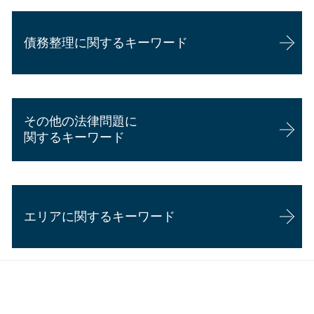
企業法務
交通事故 過失割合 納得できない
相続 借金
顧問弁護士 個人 安い
交通事故 裁判
相続 もめる
債務整理に関するキーワード
企業法務 年収
交通事故 慰謝料 税金
代襲相続 トラブル
内定取り消し 理由
交通事故 示談金
相続 手順
顧問弁護士 メリット
交通事故 休業補償
相続 弁護士
任意整理 弁護士 選び方
企業法務 事務所
交通事故 懲役
相続 年金
自己破産 弁護士 選び方
企業法務 弁護士 魅力
交通事故 示談
遺留分 とは
その他の法律問題に
任意整理とは
顧問弁護士と弁護士の違い
過失割合 慰謝料
相続 兄弟 不公平
関するキーワード
債務整理 おすすめ
顧問弁護士 年収
交通事故 骨折 慰謝料
相続放棄 デメリット
自己破産 流れ 期間
会社 顧問弁護士 個人相談
交通事故 慰謝料 相場 弁護士
相続 両親死亡
悪徳商法 契約書
自己破産 家族への影響
カスハラ 対策 企業
交通事故 無傷 慰謝料
労働問題 慰謝料
個人再生 バレる
企業法務 勉強
交通事故 慰謝料 通院日数
エリアに関するキーワード
労働問題 相談 メール
個人再生 申立後 通帳
企業法務 弁護士
休業損害 とは
労働問題 勤務時間
個人再生 条件
企業法務 資格
後遺障害 相談
離婚 慰謝料 理由
債務整理 弁護士 おすすめ
顧問弁護士 費用 個人
交通事故 弁護士 タイミング
企業法務 静岡県
悪徳商法 相談
過払い金 弁護士
債務整理 島田市
労働問題 相談
債務整理 デメリット
債務整理 静岡市
離婚 裁判
任意整理とは わかりやすく