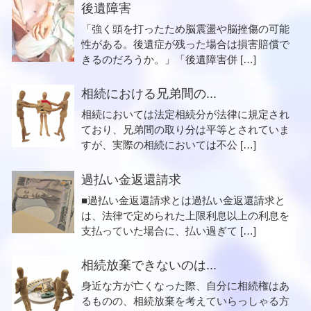
後遺障害
「強く頭を打ったため脳震盪や脳挫傷の可能
性がある。後遺症が残った場合は損害賠償で
きるのだろうか。」「後遺障害併 […]
相続における兄弟間の...
相続においては法定相続分が法律に規定され
ており、兄弟間の取り分は平等とされていま
すが、実際の相続においては不公 […]
過払い金返還請求
■過払い金返還請求とは過払い金返還請求と
は、法律で定められた上限利息以上の利息を
支払っていた場合に、払い過ぎて […]
相続放棄できないのは...
身近な方が亡くなった際、自分に相続権はあ
るものの、相続放棄を考えていらっしゃる方