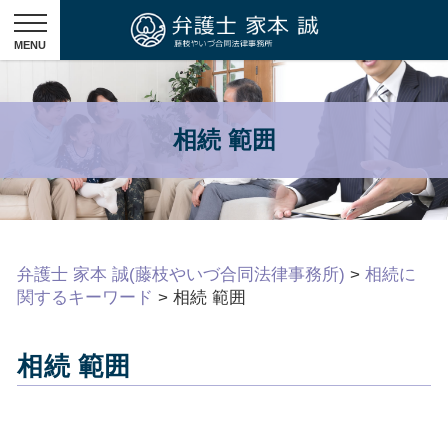
相続 範囲
弁護士 家本 誠(藤枝やいづ合同法律事務所)
>
相続に
関するキーワード
>
相続 範囲
相続 範囲