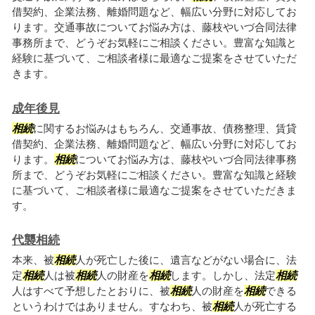
借契約、企業法務、離婚問題など、幅広い分野に対応してお
ります。交通事故についてお悩み方は、藤枝やいづ合同法律
事務所まで、どうぞお気軽にご相談ください。豊富な知識と
経験に基づいて、ご相談者様に最適なご提案をさせていただ
きます。
成年後見
相続
に関するお悩みはもちろん、交通事故、債務整理、賃貸
借契約、企業法務、離婚問題など、幅広い分野に対応してお
ります。
相続
についてお悩み方は、藤枝やいづ合同法律事務
所まで、どうぞお気軽にご相談ください。豊富な知識と経験
に基づいて、ご相談者様に最適なご提案をさせていただきま
す。
代襲相続
本来、被
相続
人が死亡した後に、遺言などがない場合に、法
定
相続
人は被
相続
人の財産を
相続
します。しかし、法定
相続
人はすべて予想したとおりに、被
相続
人の財産を
相続
できる
というわけではありません。すなわち、被
相続
人が死亡する