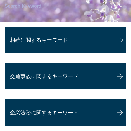
相続に関するキーワード
成年後見
相続 協議書
交通事故に関するキーワード
遺産分割協議
公正証書遺言 証人
遺産分割
交通事故 示談金 相場
相続放棄 できない ケース
交通事故 後遺症
相続 相続人
企業法務に関するキーワード
交通事故 損害賠償 相場
相続 離婚 子供
損害賠償請求
相続 他人
交通事故 慰謝料 通院
相続 生前対策