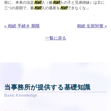
前に、本来の法定
相続
人（被
相続
人の子と兄弟姉妹）は主に
三つの原因で、被
相続
人の遺産を
相続
できなくな...
« 相続 手続き 期限
相続 生前対策 »
一覧に戻る
当事務所が提供する基礎知識