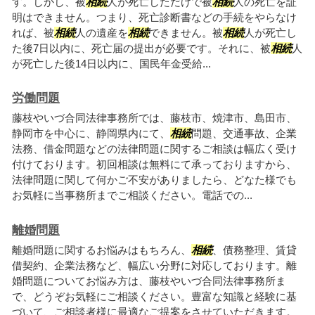
す。しかし、被
相続
人が死亡しただけで被
相続
人の死亡を証
明はできません。つまり、死亡診断書などの手続をやらなけ
れば、被
相続
人の遺産を
相続
できません。被
相続
人が死亡し
た後7日以内に、死亡届の提出が必要です。それに、被
相続
人
が死亡した後14日以内に、国民年金受給...
労働問題
藤枝やいづ合同法律事務所では、藤枝市、焼津市、島田市、
静岡市を中心に、静岡県内にて、
相続
問題、交通事故、企業
法務、借金問題などの法律問題に関するご相談は幅広く受け
付けております。初回相談は無料にて承っておりますから、
法律問題に関して何かご不安がありましたら、どなた様でも
お気軽に当事務所までご相談ください。電話での...
離婚問題
離婚問題に関するお悩みはもちろん、
相続
、債務整理、賃貸
借契約、企業法務など、幅広い分野に対応しております。離
婚問題についてお悩み方は、藤枝やいづ合同法律事務所ま
で、どうぞお気軽にご相談ください。豊富な知識と経験に基
づいて、ご相談者様に最適なご提案をさせていただきます。