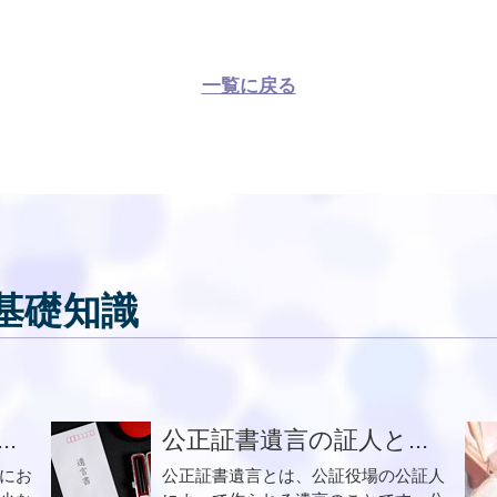
一覧に戻る
基礎知識
.
公正証書遺言の証人と...
にお
公正証書遺言とは、公証役場の公証人