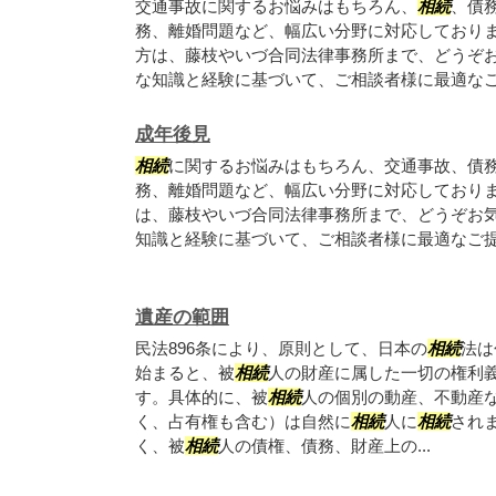
交通事故に関するお悩みはもちろん、
相続
、債
務、離婚問題など、幅広い分野に対応しており
方は、藤枝やいづ合同法律事務所まで、どうぞ
な知識と経験に基づいて、ご相談者様に最適な
成年後見
相続
に関するお悩みはもちろん、交通事故、債
務、離婚問題など、幅広い分野に対応しており
は、藤枝やいづ合同法律事務所まで、どうぞお
知識と経験に基づいて、ご相談者様に最適なご
遺産の範囲
民法896条により、原則として、日本の
相続
法は
始まると、被
相続
人の財産に属した一切の権利
す。具体的に、被
相続
人の個別の動産、不動産
く、占有権も含む）は自然に
相続
人に
相続
され
く、被
相続
人の債権、債務、財産上の...