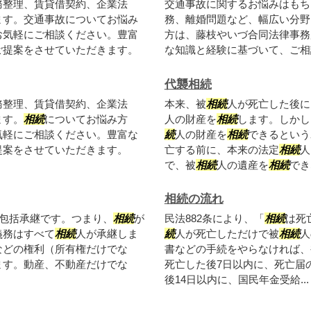
務整理、賃貸借契約、企業法
交通事故に関するお悩みはもち
ます。交通事故についてお悩み
務、離婚問題など、幅広い分野
お気軽にご相談ください。豊富
方は、藤枝やいづ合同法律事務
ご提案をさせていただきます。
な知識と経験に基づいて、ご相
代襲相続
務整理、賃貸借契約、企業法
本来、被
相続
人が死亡した後に
ます。
相続
についてお悩み方
人の財産を
相続
します。しかし
気軽にご相談ください。豊富な
続
人の財産を
相続
できるという
提案をさせていただきます。
亡する前に、本来の法定
相続
人
で、被
相続
人の遺産を
相続
でき
相続の流れ
包括承継です。つまり、
相続
が
民法882条により、「
相続
は死
義務はすべて
相続
人が承継しま
続
人が死亡しただけで被
相続
人
などの権利（所有権だけでな
書などの手続をやらなければ、
ます。動産、不動産だけでな
死亡した後7日以内に、死亡届
後14日以内に、国民年金受給...