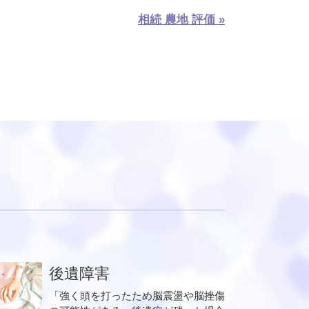
相続 農地 評価 »
後遺障害
「強く頭を打ったため脳震盪や脳挫傷