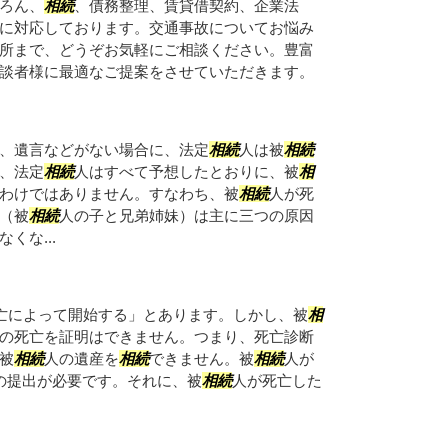
ろん、
相続
、債務整理、賃貸借契約、企業法
に対応しております。交通事故についてお悩み
所まで、どうぞお気軽にご相談ください。豊富
談者様に最適なご提案をさせていただきます。
、遺言などがない場合に、法定
相続
人は被
相続
、法定
相続
人はすべて予想したとおりに、被
相
わけではありません。すなわち、被
相続
人が死
（被
相続
人の子と兄弟姉妹）は主に三つの原因
なくな...
亡によって開始する」とあります。しかし、被
相
の死亡を証明はできません。つまり、死亡診断
被
相続
人の遺産を
相続
できません。被
相続
人が
の提出が必要です。それに、被
相続
人が死亡した