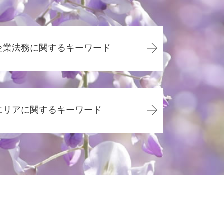
企業法務に関するキーワード
企業法務 勉強
顧問弁護士 年収
エリアに関するキーワード
企業法務 年収
企業法務 弁護士 魅力
顧問弁護士と弁護士の違い
交通事故 静岡県
顧問弁護士 個人 安い
交通事故 島田市
企業法務
債務整理 静岡県
顧問弁護士 費用 個人
その他の法律問題 静岡市
会社 顧問弁護士 個人相談
企業法務 静岡市
企業法務 資格
その他の法律問題 藤枝市
カスハラ 対策 企業
その他の法律問題 焼津市
内定取り消し 理由