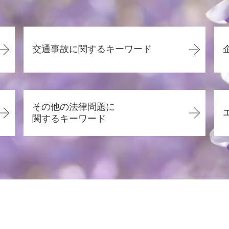
交通事故に関するキーワード
交通事故 死亡 慰謝料
休業損害 とは
その他の法律問題に
交通事故 相手 たちが悪い
関するキーワード
交通事故 示談金
駐車場 事故 過失割合
賃貸借契約 債務不履行
交通事故 流れ
離婚 慰謝料
交通事故 過失割合 納得できない場合
労働問題 相談
交通事故 弁護士 示談 進まない
賃貸借契約 貸主からの解約
交通事故 縫い傷 慰謝料
離婚調停 弁護士
交通事故 慰謝料 通院
労働問題 いじめ
交通事故 無傷 慰謝料
悪徳商法 相談
過失割合 相手が認めない