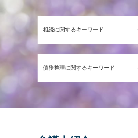
相続に関するキーワード
遺産分割協議
相続 口約束
債務整理に関するキーワード
公正証書遺言 証人
相続 借金
相続 放棄
債務整理 種類
相続 他人
個人再生 任意整理
代襲相続 トラブル
過払い金返還請求 時効
相続 相談先
債務整理とは 個人
相続 生前対策
債務整理 費用
相続とは
債務整理 弁護士 おすすめ
相続 争い
任意整理 弁護士 選び方
相続 範囲