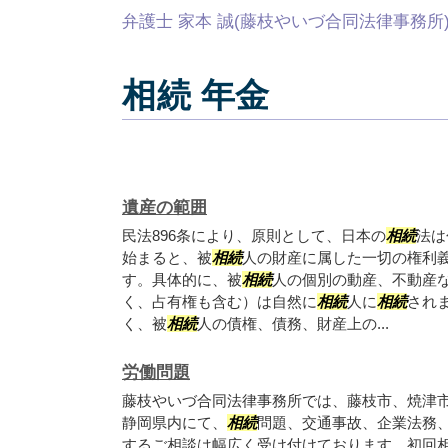
弁護士 家本 誠(藤枝やいづ合同法律事務所
相続 年金
遺産の範囲
民法896条により、原則として、日本の
相続
法は
始まると、被
相続
人の財産に属した一切の権利
す。具体的に、被
相続
人の個別の動産、不動産
く、占有権も含む）は自然に
相続
人に
相続
され
く、被
相続
人の債権、債務、財産上の...
労働問題
藤枝やいづ合同法律事務所では、藤枝市、焼津
静岡県内にて、
相続
問題、交通事故、企業法務
するご相談は幅広く受け付けております。初回