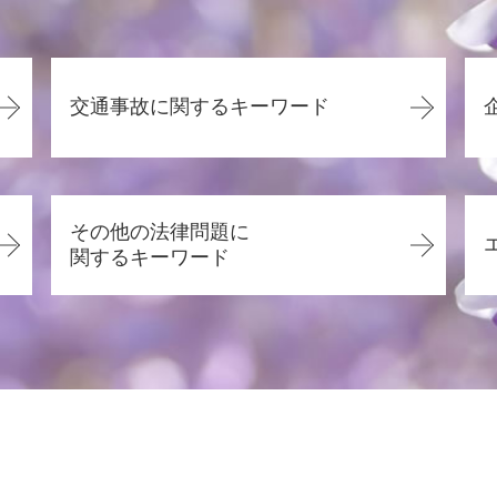
交通事故に関するキーワード
交通事故 慰謝料 相場
休業損害 とは
その他の法律問題に
交通事故 流れ
関するキーワード
交通事故 損害賠償
交通事故 弁護士 デメリット
賃貸借契約 更新拒絶
過失割合とは
離婚 慰謝料 理由
交通事故 頭を打った
労働問題 解決策
交通事故 示談
労働問題 いじめ
休業損害 計算
労働問題 相談先
交通事故 縫い傷 慰謝料
離婚調停 申立書
過失割合 弁護士介入
離婚 相手が応じない
交通事故 弁護士 タイミング