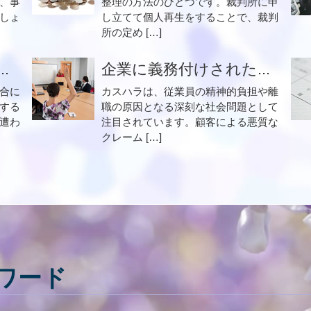
、事
整理の方法のひとつです。裁判所に申
しょ
し立てて個人再生をすることで、裁判
所の定め […]
.
企業に義務付けされた...
合に
カスハラは、従業員の精神的負担や離
する
職の原因となる深刻な社会問題として
遭わ
注目されています。顧客による悪質な
クレーム […]
ワード