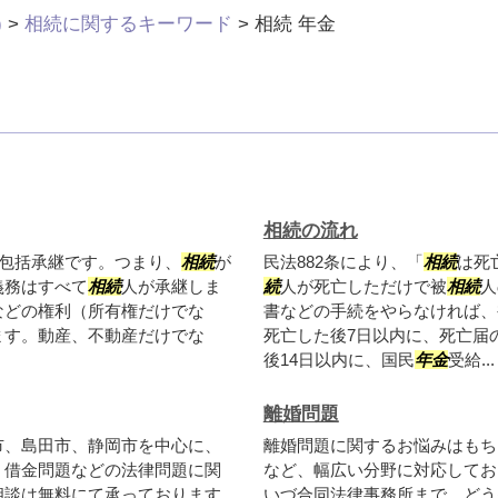
)
>
相続に関するキーワード
>
相続 年金
相続の流れ
包括承継です。つまり、
相続
が
民法882条により、「
相続
は死
義務はすべて
相続
人が承継しま
続
人が死亡しただけで被
相続
人
などの権利（所有権だけでな
書などの手続をやらなければ、
ます。動産、不動産だけでな
死亡した後7日以内に、死亡届
後14日以内に、国民
年金
受給...
離婚問題
市、島田市、静岡市を中心に、
離婚問題に関するお悩みはもち
、借金問題などの法律問題に関
など、幅広い分野に対応してお
相談は無料にて承っております
いづ合同法律事務所まで、どう