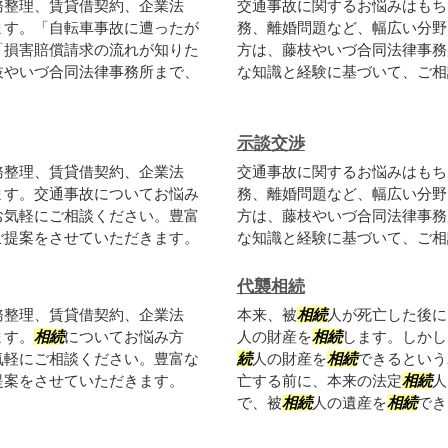
務整理、賃貸借契約、企業法
交通事故に関するお悩みはもち
ます。「自転車事故に遭ったが
務、離婚問題など、幅広い分野
「損害賠償請求の流れが知りた
方は、藤枝やいづ合同法律事務
枝やいづ合同法律事務所まで、
な知識と経験に基づいて、ご相
示談交渉
務整理、賃貸借契約、企業法
交通事故に関するお悩みはもち
ます。交通事故についてお悩み
務、離婚問題など、幅広い分野
お気軽にご相談ください。豊富
方は、藤枝やいづ合同法律事務
ご提案をさせていただきます。
な知識と経験に基づいて、ご相
代襲相続
務整理、賃貸借契約、企業法
本来、被
相続
人が死亡した後に
ます。
相続
についてお悩み方
人の財産を
相続
します。しかし
気軽にご相談ください。豊富な
続
人の財産を
相続
できるという
提案をさせていただきます。
亡する前に、本来の法定
相続
人
で、被
相続
人の遺産を
相続
でき