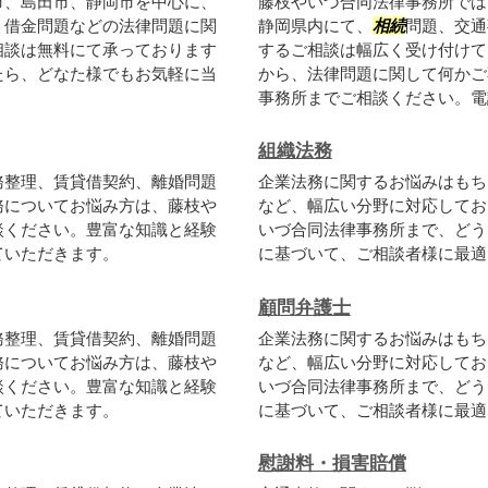
市、島田市、静岡市を中心に、
藤枝やいづ合同法律事務所では
、借金問題などの法律問題に関
静岡県内にて、
相続
問題、交通
相談は無料にて承っております
するご相談は幅広く受け付けて
たら、どなた様でもお気軽に当
から、法律問題に関して何かご
事務所までご相談ください。電話
組織法務
務整理、賃貸借契約、離婚問題
企業法務に関するお悩みはもち
務についてお悩み方は、藤枝や
など、幅広い分野に対応してお
談ください。豊富な知識と経験
いづ合同法律事務所まで、どう
ていただきます。
に基づいて、ご相談者様に最適
顧問弁護士
務整理、賃貸借契約、離婚問題
企業法務に関するお悩みはもち
務についてお悩み方は、藤枝や
など、幅広い分野に対応してお
談ください。豊富な知識と経験
いづ合同法律事務所まで、どう
ていただきます。
に基づいて、ご相談者様に最適
慰謝料・損害賠償