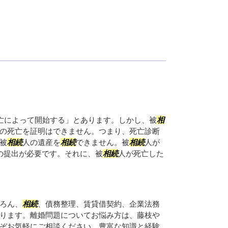
亡によって開始する」とあります。しかし、被
相
の死亡を証明はできません。つまり、死亡診断
被
相続
人の遺産を
相続
できません。被
相続
人が
の提出が必要です。それに、被
相続
人が死亡した
ろん、
相続
、債務整理、賃貸借契約、企業法務
ります。離婚問題についてお悩み方は、藤枝や
ぞお気軽にご相談ください。豊富な知識と経験