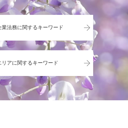
企業法務に関するキーワード
企業法務 資格
企業法務 弁護士 魅力
エリアに関するキーワード
企業法務 弁護士
顧問弁護士 年収
企業法務 事務所
交通事故 藤枝市
顧問弁護士 メリット
相続 静岡県
企業法務 勉強
相続 焼津市
企業法務
債務整理 静岡市
顧問弁護士と弁護士の違い
その他の法律問題 静岡県
会社 顧問弁護士 個人相談
その他の法律問題 島田市
カスハラ 対策 企業
交通事故 焼津市
内定取り消し 理由