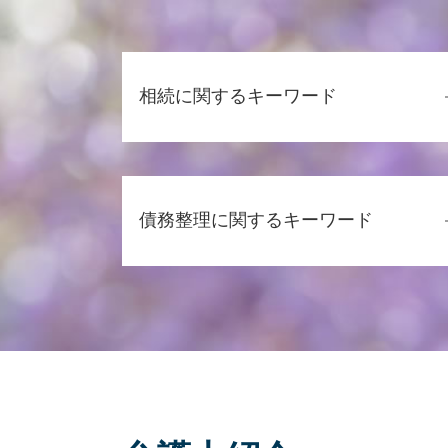
相続に関するキーワード
相続 必要書類
公正証書遺言 費用
債務整理に関するキーワード
相続 注意点
代襲相続 相続放棄
相続 手続き 期限
個人再生 官報
相続 協議書
任意整理 期間延長
相続 進め方
個人再生 スケジュール
相続放棄
個人再生 費用 払えない
遺言書 検認
任意整理 費用
相続とは
債務整理 弁護士
相続 弁護士 相談
債務整理とは 個人
相続 専門家