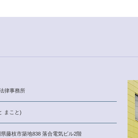
法律事務所
と まこと)
 静岡県藤枝市築地838 落合電気ビル2階