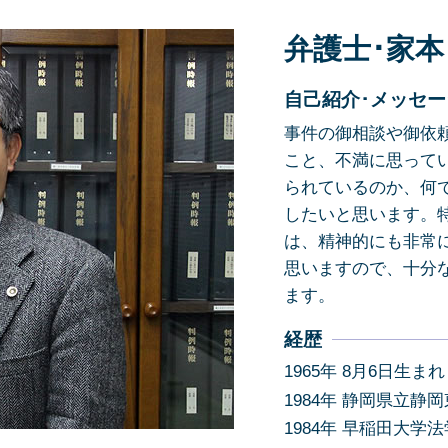
離婚調停 申立書
交通事故 無傷 慰謝料
弁護士･家本
労働問題 弁護士
交通事故証明書 後日
離婚 慰謝料 理由
駐車場 事故 過失割合
離婚 相手が応じない
交通事故 後遺障害
自己紹介･メッセー
離婚 慰謝料 払わない
歩行者 飛び出し 過失割合
事件の御相談や御依
離婚 性格の不一致
こと、不満に思って
賃貸借契約 解除 正当事由
られているのか、何
悪徳商法 弁護士
したいと思います。
賃貸借契約 債務不履行
は、精神的にも非常
離婚 裁判
思いますので、十分
ます。
経歴
1965年 8月6日生まれ
1984年 静岡県立静
1984年 早稲田大学