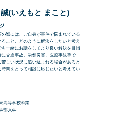
企業法務 静岡市
 誠(いえもと まこと)
企業法務 島田市
相続 藤枝市
債務整理 島田市
ジ
債務整理 静岡県
頼の際には、ご自身が事件で悩まれている
債務整理 静岡市
いること、どのように解決をしたいと考え
交通事故 島田市
でも一緒にお話をしてより良い解決を目指
交通事故 藤枝市
特に交通事故、労働災害、医療事故等で
交通事故 焼津市
に苦しい状況に追い込まれる場合があると
相続 焼津市
な時間をとって相談に応じたいと考えてい
岡東高等学校卒業
法学部入学