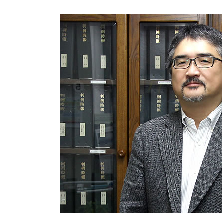
個人再生 バレる
代襲相続 兄弟
債務整理 弁護士 安い
遺留分 請求期限
自己破産とは
相続 手続き 代行
過払い金請求 時効
相続 手続き 期限
個人再生とは
相続 調停
過払い金とは クレジットカード
個人再生 費用 期間
自己破産 流れ 期間
個人再生 失敗
債務整理 弁護士 おすすめ