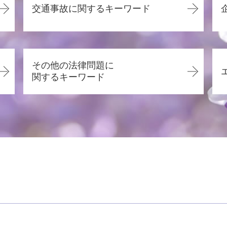
交通事故に関するキーワード
交通事故 損害賠償
交通事故 後遺症 脳
その他の法律問題に
交通事故 休業補償
関するキーワード
交通事故 過失割合
交通事故 過失割合 8対2
労働問題 慰謝料
人身事故 物損事故 違い
賃貸借契約 錯誤無効
過失割合とは
賃貸借契約 口約束
交通事故 弁護士 デメリット
離婚 協議書
交通事故 慰謝料 相場 弁護士
離婚 協議
交通事故 骨折 慰謝料
賃貸借契約 更新拒絶
交通事故 縫い傷 慰謝料
労働問題 相談 メール
休業損害 とは
離婚調停 弁護士
交通事故 訴えられた
賃貸借契約 明け渡し請求
交通事故 弁護士 タイミング
悪徳商法 営業
交通事故 裁判