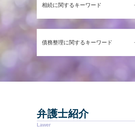
相続に関するキーワード
相続 口約束
成年後見人 家族
債務整理に関するキーワード
代襲相続人
相続 年金
相続 法律
過払い金 弁護士事務所
相続 債務
個人再生 費用 分割
相続 割合
個人再生 申立後 通帳
代襲相続 どこまで
任意整理 意味ない
相続 遺言
債務整理 費用
遺言書 種類
個人再生 スケジュール
相続 必要書類
債務整理とは デメリット
成年後見
弁護士紹介
過払い金返還請求 時効
相続 遺言書
債務整理とは 個人
遺留分 とは
任意整理 返済期間 7年
成年後見人 手続き