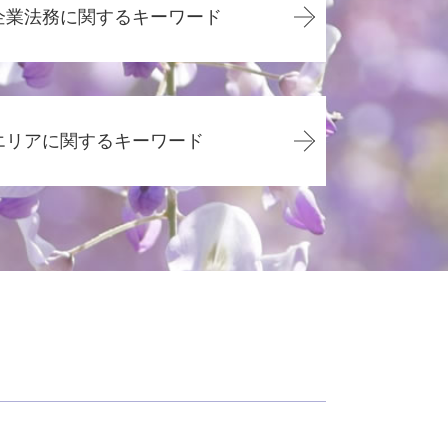
企業法務に関するキーワード
顧問弁護士 メリット
内定取り消し 理由
エリアに関するキーワード
企業法務 年収
カスハラ 対策 企業
会社 顧問弁護士 個人相談
相続 静岡県
企業法務 弁護士
その他の法律問題 静岡県
企業法務 事務所
企業法務 焼津市
企業法務 勉強
債務整理 藤枝市
企業法務 資格
相続 島田市
企業法務
債務整理 焼津市
顧問弁護士 個人 安い
交通事故 静岡市
顧問弁護士 年収
その他の法律問題 島田市
企業法務 弁護士 魅力
その他の法律問題 藤枝市
顧問弁護士と弁護士の違い
交通事故 静岡県
顧問弁護士 費用 個人