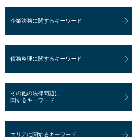
過失割合 弁護士介入
相続 土地 評価
交通事故 示談書
相続 専門家
企業法務に関するキーワード
交通事故 後遺障害
相続 妨害
交通事故 過失割合 8対2
遺留分侵害額請求 弁護士 費用
交通事故 弁護士 デメリット
相続 農地 評価
顧問弁護士と弁護士の違い
交通事故 休業補償
相続放棄 できない ケース
企業法務 勉強
交通事故 過失割合 納得できない
公正証書遺言 証人
債務整理に関するキーワード
顧問弁護士 年収
交通事故 示談金 相場
代襲相続
企業法務
歩行者 飛び出し 過失割合
代襲相続 どこまで
カスハラ 対策 企業
交通事故 併合14級 慰謝料
成年後見人 家族
個人再生 失敗
企業法務 年収
後遺障害 弁護士
成年後見
個人再生 失敗 弁護士費用
企業法務 事務所
交通事故 慰謝料 通院日数 少ない
相続 農地
その他の法律問題に
個人再生 流れ
顧問弁護士 個人 安い
交通事故 頭を打った
相続 範囲
関するキーワード
自己破産 家族への影響
顧問弁護士 メリット
追突事故 むちうち
相続 弁護士
個人再生 手続き
企業法務 弁護士
人身事故 物損事故 違い
相続 配偶者
労働問題 相談 メール
任意整理 弁護士 選び方
企業法務 資格
休業損害 計算
悪徳商法 送りつけ
過払い金返還請求 時効
顧問弁護士 費用 個人
交通事故 過失割合 納得できない場合
エリアに関するキーワード
労働問題 相談
自己破産とは
会社 顧問弁護士 個人相談
交通事故 慰謝料 通院日数