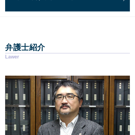
離婚 慰謝料 理由
債務整理 弁護士 安い
内定取り消し 理由
交通事故 流れ
離婚 協議書
個人再生 費用
企業法務 弁護士 魅力
交通事故 慰謝料 相場
相続 藤枝市
悪徳商法 弁護士
自己破産 流れ
交通事故 島田市
離婚 協議
任意整理 期間
債務整理 静岡県
労働問題 相談 電話
任意整理 費用
交通事故 静岡県
離婚調停 弁護士
過払い金 債務整理
弁護士紹介
債務整理 静岡市
労働問題 慰謝料
個人再生 費用 分割
企業法務 静岡県
労働問題 解決策
債務整理 弁護士 おすすめ
債務整理 島田市
賃貸借契約 口約束
債務整理 弁護士
企業法務 島田市
労働問題 解決方法
過払い金請求 デメリット
相続 静岡市
離婚届 必要書類
個人再生 任意整理
相続 静岡県
離婚調停 申立書
債務整理とは デメリット
交通事故 藤枝市
労働問題 相談先
その他の法律問題 焼津市
離婚 裁判
企業法務 藤枝市
悪徳商法 営業
企業法務 静岡市
離婚 強い 弁護士
交通事故 焼津市
労働問題 いじめ
その他の法律問題 島田市