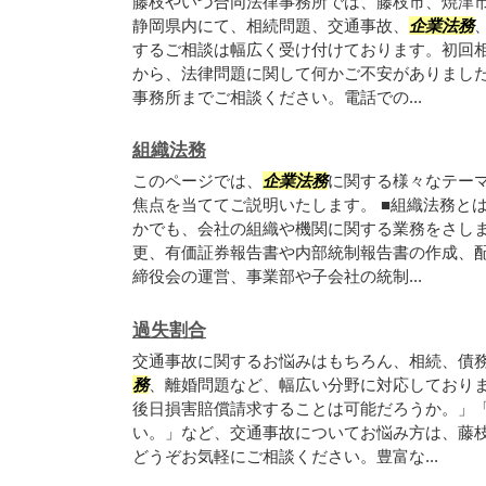
藤枝やいづ合同法律事務所では、藤枝市、焼津
静岡県内にて、相続問題、交通事故、
企業法務
するご相談は幅広く受け付けております。初回
から、法律問題に関して何かご不安がありまし
事務所までご相談ください。電話での...
組織法務
このページでは、
企業法務
に関する様々なテー
焦点を当ててご説明いたします。 ■組織法務と
かでも、会社の組織や機関に関する業務をさし
更、有価証券報告書や内部統制報告書の作成、
締役会の運営、事業部や子会社の統制...
過失割合
交通事故に関するお悩みはもちろん、相続、債
務
、離婚問題など、幅広い分野に対応しており
後日損害賠償請求することは可能だろうか。」
い。」など、交通事故についてお悩み方は、藤
どうぞお気軽にご相談ください。豊富な...