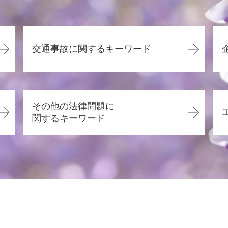
交通事故に関するキーワード
過失割合 弁護士
逸失利益 計算方法
その他の法律問題に
後遺障害 弁護士
関するキーワード
交通事故 脳震盪 後遺症
交通事故 死亡 慰謝料
賃貸借契約 口約束
交通事故 過失割合 8対2
離婚 慰謝料
交通事故 加害者 弁護士
賃貸借契約 明け渡し請求
交通事故 弁護士 タイミング
離婚したい
過失割合 相手が認めない
離婚 協議書
交通事故 併合14級 慰謝料
悪徳商法 対処法
交通事故 慰謝料 相場
賃貸借契約 貸主からの解約
交通事故 物損 弁護士