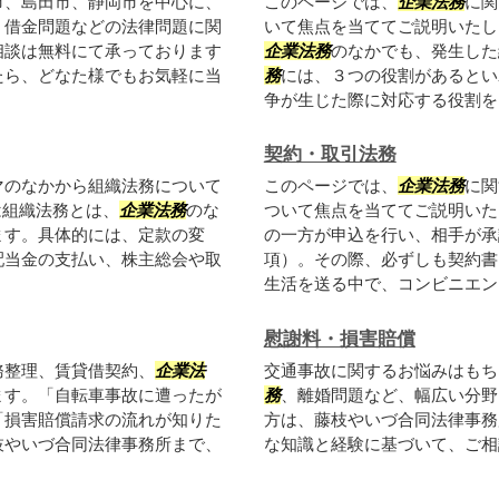
市、島田市、静岡市を中心に、
このページでは、
企業法務
に関
、借金問題などの法律問題に関
いて焦点を当ててご説明いたし
相談は無料にて承っております
企業法務
のなかでも、発生した
たら、どなた様でもお気軽に当
務
には、３つの役割があるとい
争が生じた際に対応する役割をさ
契約・取引法務
マのなかから組織法務について
このページでは、
企業法務
に関
は組織法務とは、
企業法務
のな
ついて焦点を当ててご説明いた
ます。具体的には、定款の変
の一方が申込を行い、相手が承
配当金の支払い、株主総会や取
項）。その際、必ずしも契約書
生活を送る中で、コンビニエンス
慰謝料・損害賠償
務整理、賃貸借契約、
企業法
交通事故に関するお悩みはもち
ます。「自転車事故に遭ったが
務
、離婚問題など、幅広い分野
「損害賠償請求の流れが知りた
方は、藤枝やいづ合同法律事務
枝やいづ合同法律事務所まで、
な知識と経験に基づいて、ご相