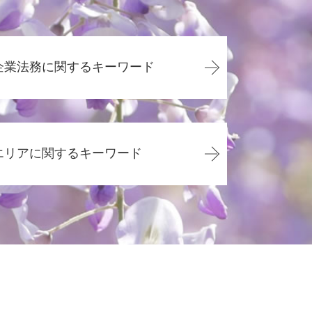
企業法務に関するキーワード
企業法務 弁護士
顧問弁護士と弁護士の違い
エリアに関するキーワード
企業法務 資格
顧問弁護士 費用 個人
顧問弁護士 個人 安い
債務整理 島田市
顧問弁護士 メリット
交通事故 静岡県
企業法務 勉強
その他の法律問題 静岡県
企業法務
企業法務 静岡県
企業法務 事務所
交通事故 静岡市
会社 顧問弁護士 個人相談
相続 焼津市
企業法務 弁護士 魅力
交通事故 焼津市
顧問弁護士 年収