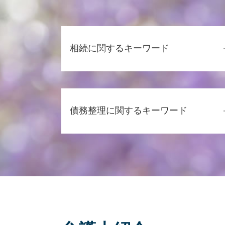
相続に関するキーワード
相続 口約束
相続 調停 流れ
債務整理に関するキーワード
相続とは
相続 他人
相続 妨害
個人再生 申立後 通帳
相続 法定相続人
個人再生 費用 分割
遺産相続 兄弟
過払い金 弁護士 評判
相続 法律
過払い金請求 デメリット
成年後見
自己破産 デメリット 仕事
相続 期限
任意整理 弁護士 選び方
相続 離婚
任意整理とは
代襲相続 相続放棄