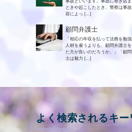
事故といいます。事故に巻き込ま
ときや起こしたとき、警察は事故
容によっ […]
顧問弁護士
「相応の年収を払って法務を勉強
人材を雇うよりも、顧問弁護士を
た方が良いのだろうか。」「顧問
士は魅力 […]
よく検索されるキー