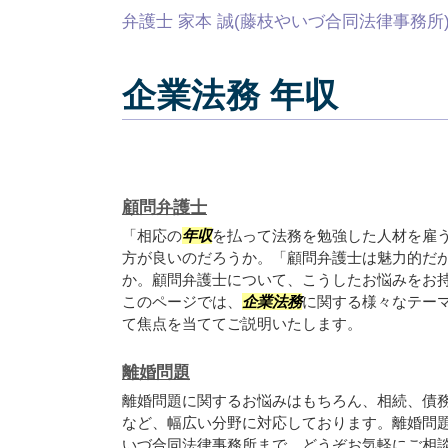
弁護士 家本 誠(藤枝やいづ合同法律事務所
企業法務 年収
顧問弁護士
「相応の
年収
を払って法務を勉強した人材を雇
方が良いのだろうか。「顧問弁護士は魅力的だ
か。顧問弁護士について、こうしたお悩みをお
このページでは、
企業法務
に関する様々なテー
て焦点を当ててご説明いたします。
離婚問題
離婚問題に関するお悩みはもちろん、相続、債
など、幅広い分野に対応しております。離婚問
いづ合同法律事務所まで、どうぞお気軽にご相