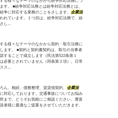
する様々なテーマのなかから紛争対応法務につ
ます。 ■紛争対応法務とは紛争対応法務とは、
紛争に対応する業務のことをさします。
企業法
われています。１つ目は、紛争対応法務で、紛
し...
する様々なテーマのなかから契約・取引法務に
します。 ■契約と契約書契約は、取引の当事者
諾することで成立します（民法第522条第１
は必要とされていません（同条第２項）。日常
ス...
ろん、相続、債務整理、賃貸借契約、
企業法
に対応しております。交通事故についてお悩み
所まで、どうぞお気軽にご相談ください。豊富
談者様に最適なご提案をさせていただきます。