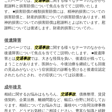
このページでは、
交通事故
に関する様々なテーマのなかから
慰謝料と損害賠償について焦点を当ててご説明いたしま
す。 ■損害賠償の種類損害賠償には、精神的損害についての
損害賠償と、財産的損害についての損害賠償があります。精
神的損害についての損害賠償は慰謝料とよばれています。慰
謝料については後述します。財産的損害についての...
後遺障害
このページでは、
交通事故
に関する様々なテーマのなかから
後遺障害について焦点を当ててご説明いたします。 ■後遺障
害とは
交通事故
では、大きな怪我を負い、後遺症が残ってし
まうことがあります。医師から、今後治療を継続しても回復
の見込みがないという症状固定の診断を受けると後遺症認定
されたものとされ、その症状については以後後...
成年後見
相続に関するお悩みはもちろん、
交通事故
、債務整理、賃貸
借契約、企業法務、離婚問題など、幅広い分野に対応してお
ります。相続についてお悩み方は、藤枝やいづ合同法律事務
所まで、どうぞお気軽にご相談ください。豊富な知識と経験