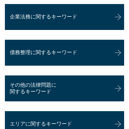
過失割合 慰謝料
相続放棄 デメリット
交通事故証明書 自転車
相続 遺言
企業法務に関するキーワード
交通事故 損害賠償
相続 他人
後遺障害慰謝料とは
相続 家
交通事故 相手 たちが悪い
遺産相続 兄弟
企業法務 事務所
交通事故 示談書
相続 離婚
顧問弁護士 費用 個人
交通事故 損害賠償 相場
代襲相続 相続放棄
債務整理に関するキーワード
企業法務
過失割合 弁護士介入
相続 手続き 期限
顧問弁護士 年収
逸失利益 計算方法
相続 対策
企業法務 弁護士 魅力
交通事故 被害者 慰謝料
相続 権利
個人再生 バレる
顧問弁護士と弁護士の違い
交通事故 骨折 慰謝料
相続 対象
個人再生 費用 払えない
企業法務 勉強
交通事故 慰謝料 通院日数
相続 農地 評価
その他の法律問題に
債務整理 弁護士 おすすめ
顧問弁護士 個人 安い
交通事故 後遺症 慰謝料
相続 協議書
関するキーワード
消費者金融 返せない
内定取り消し 理由
交通事故 過失割合 納得できない
相続 債務
自己破産 家族への影響
顧問弁護士 メリット
後遺障害 相談
遺留分 請求期限
賃貸借契約 口約束
任意整理 デメリット
会社 顧問弁護士 個人相談
過失割合とは
賃貸借契約 債務不履行
個人再生 申立後 通帳
カスハラ 対策 企業
損害賠償請求 時効
エリアに関するキーワード
賃貸借契約 解除 正当事由
債務整理とは 個人
企業法務 弁護士
交通事故証明書とは