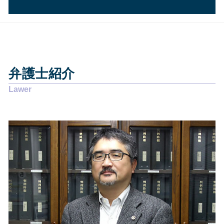
離婚 慰謝料 理由
過払い金請求 時効
企業法務 年収
交通事故 示談金
労働問題 解決策
任意整理 期間延長
企業法務 資格
交通事故 弁護士 デメリット
相続 静岡県
賃貸借契約 弁護士
個人再生 条件
相続 焼津市
離婚調停 弁護士
自己破産 流れ 裁判所
債務整理 焼津市
賃貸借契約 錯誤無効
自己破産とは
企業法務 静岡県
労働問題 種類
債務整理 弁護士 安い
弁護士紹介
その他の法律問題 静岡市
労働問題 相談
自己破産 弁護士 おすすめ
交通事故 静岡県
離婚したい
債務整理 デメリット 知恵袋
その他の法律問題 藤枝市
悪徳商法 マルチ商法
任意整理費用 払えない
企業法務 藤枝市
賃貸借契約 借主からの解約
自己破産 デメリット
その他の法律問題 静岡県
離婚 性格の不一致
債務整理 費用
その他の法律問題 焼津市
悪徳商法 送りつけ
任意整理 意味ない
企業法務 島田市
労働問題 相談先
相続 静岡市
悪徳商法 お年寄り
債務整理 静岡県
離婚 協議
交通事故 静岡市
離婚 協議書
企業法務 焼津市
離婚 慰謝料
債務整理 藤枝市