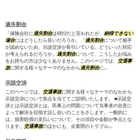
過失割合
「保険会社に
過失割合
は8対2だと言われたが、
納得できない
場合
にはどうしたら良いだろうか。「
過失割合
について相手
が認めないため、示談交渉が長引いている。どういった対応
が考えられるだろうか。
過失割合
について、こうしたお悩み
をお持ちの方は少なくありません。このページでは、
交通事
故
に関する様々なテーマのなかから
過失割合
に...
示談交渉
このページでは、
交通事故
に関する様々なテーマのなかから
示談交渉について焦点を当ててご説明いたします。 ■示談交
渉とは示談交渉とは、民事上の問題について当事者の合意に
よって解決を目指す話し合いのことをさします。一般的に
は、損害賠償の支払いについて、その項目や金額が争点とな
ります。
交通事故
のほかにも、企業間のトラブル...