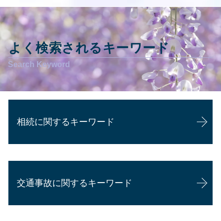
よく検索されるキーワード
相続に関するキーワード
相続 協議書
代襲相続 相続放棄
交通事故に関するキーワード
相続 法律
相続 他人
相続 遺言 効力
交通事故 後遺症 脳
相続 専門家