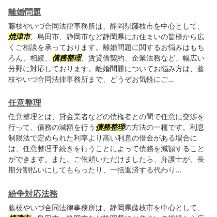
離婚問題
藤枝やいづ合同法律事務所は、静岡県藤枝市を中心として、
焼津市
、島田市、静岡市など静岡県にお住まいの皆様から広
くご相談を承っております。離婚問題に関するお悩みはもち
ろん、相続、
債務整理
、賃貸借契約、企業法務など、幅広い
分野に対応しております。離婚問題についてお悩み方は、藤
枝やいづ合同法律事務所まで、どうぞお気軽にご...
任意整理
任意整理とは、貸金業者などの債権者との間で任意に交渉を
行って、債務の減額を行う
債務整理
の方法の一種です。利息
制限法で定められた利率より高い利息の借金がある場合に
は、任意整理手続きを行うことによって債務を減額すること
ができます。また、ご依頼いただけましたら、弁護士が、長
期分割払いにしてもらったり、一括返済する代わり...
紛争対応法務
藤枝やいづ合同法律事務所は、静岡県藤枝市を中心として、