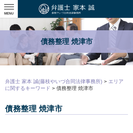
債務整理 焼津市
弁護士 家本 誠(藤枝やいづ合同法律事務所)
>
エリア
に関するキーワード
>
債務整理 焼津市
債務整理 焼津市