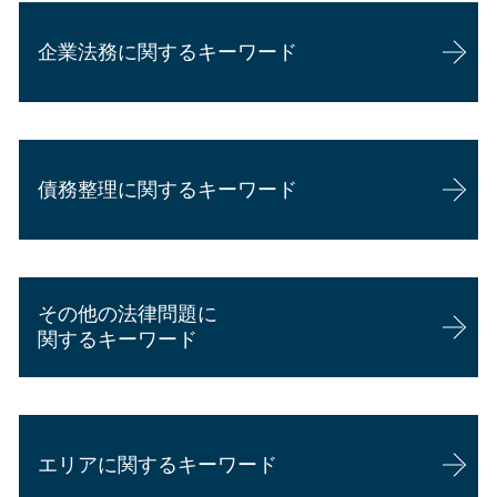
交通事故 縫い傷 慰謝料
相続 不動産
企業法務に関するキーワード
後遺障害 相談
相続 範囲
交通事故 示談書
代襲相続
交通事故 相手 たちが悪い
相続 権利
会社 顧問弁護士 個人相談
交通事故 併合14級 慰謝料
相続 法定相続人
顧問弁護士 年収
交通事故 頭を打った
相続 期限
債務整理に関するキーワード
企業法務 弁護士 魅力
交通事故 慰謝料 通院
相続 妨害
カスハラ 対策 企業
交通事故 慰謝料 弁護士基準
遺産分割協議
顧問弁護士 費用 個人
交通事故 過失割合
相続 進め方
任意整理 デメリット
内定取り消し 理由
過失割合 弁護士
相続 年金
自己破産 デメリット 仕事
顧問弁護士 メリット
交通事故 懲役
相続 借金
その他の法律問題に
個人再生 スケジュール
企業法務 勉強
交通事故 後遺症
公正証書遺言 費用
関するキーワード
個人再生とは
企業法務
交通事故 休業補償
遺産相続 兄弟
任意整理 いつから5年
企業法務 資格
交通事故証明書 物件事故
相続 順番
悪徳商法 弁護士
自己破産 デメリット
企業法務 弁護士
交通事故 過失割合 納得できない場合
労働問題 慰謝料
任意整理 費用
企業法務 事務所
後遺障害慰謝料とは
エリアに関するキーワード
賃貸借契約 債務不履行
個人再生 手続き
顧問弁護士 個人 安い
歩行者 飛び出し 過失割合
賃貸借契約 明け渡し請求
個人再生 バレる
企業法務 年収
人身事故 物損事故 違い