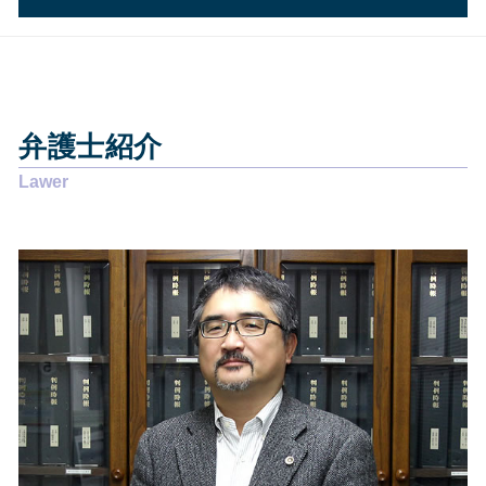
悪徳商法 相談
債務整理とは 個人
顧問弁護士と弁護士の違い
交通事故 損害賠償 相場
債務整理 藤枝市
離婚 慰謝料 理由
個人再生 費用 安い
交通事故 藤枝市
悪徳商法 送りつけ
過払い金 弁護士事務所
債務整理 焼津市
労働問題 解決方法
債務整理 費用
その他の法律問題 藤枝市
離婚 協議書
任意整理とは わかりやすく
弁護士紹介
債務整理 島田市
労働問題 相談先
個人再生 申立後 通帳
企業法務 静岡市
労働問題 いじめ
個人再生 流れ
企業法務 静岡県
離婚 相手が応じない
自己破産 流れ 裁判所
交通事故 島田市
賃貸借契約 錯誤無効
過払い金 債務整理
相続 焼津市
労働問題 解決策
過払い金 弁護士
債務整理 静岡市
離婚調停 弁護士
自己破産後 借り入れ
その他の法律問題 焼津市
離婚 裁判
相続 静岡市
離婚 強い 弁護士
債務整理 静岡県
賃貸借契約 貸主からの解約
相続 島田市
労働問題 相談
企業法務 島田市
賃貸借契約 借主からの解約
その他の法律問題 島田市
交通事故 静岡市