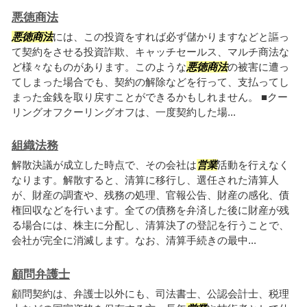
悪徳商法
悪徳商法
には、この投資をすれば必ず儲かりますなどと謳っ
て契約をさせる投資詐欺、キャッチセールス、マルチ商法な
ど様々なものがあります。このような
悪徳商法
の被害に遭っ
てしまった場合でも、契約の解除などを行って、支払ってし
まった金銭を取り戻すことができるかもしれません。 ■クー
リングオフクーリングオフは、一度契約した場...
組織法務
解散決議が成立した時点で、その会社は
営業
活動を行えなく
なります。解散すると、清算に移行し、選任された清算人
が、財産の調査や、残務の処理、官報公告、財産の感化、債
権回収などを行います。全ての債務を弁済した後に財産が残
る場合には、株主に分配し、清算決了の登記を行うことで、
会社が完全に消滅します。なお、清算手続きの最中...
顧問弁護士
顧問契約は、弁護士以外にも、司法書士、公認会計士、税理