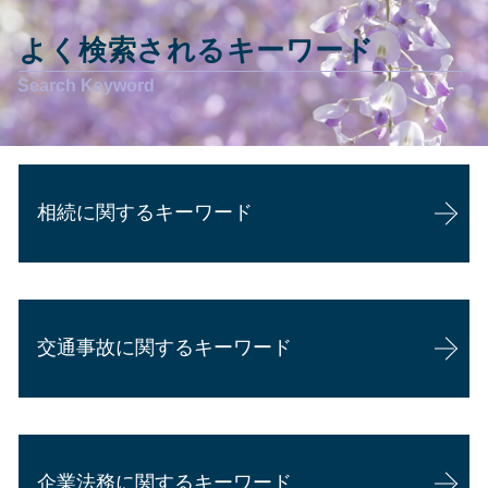
よく検索されるキーワード
相続に関するキーワード
遺留分侵害額請求 弁護士 費用
遺産分割協議書
交通事故に関するキーワード
相続 遺言書
相続 争い
相続 順番
交通事故 被害者 慰謝料
相続 両親死亡
交通事故 弁護士 タイミング
相続 土地 評価
企業法務に関するキーワード
損害賠償請求
相続 認知症