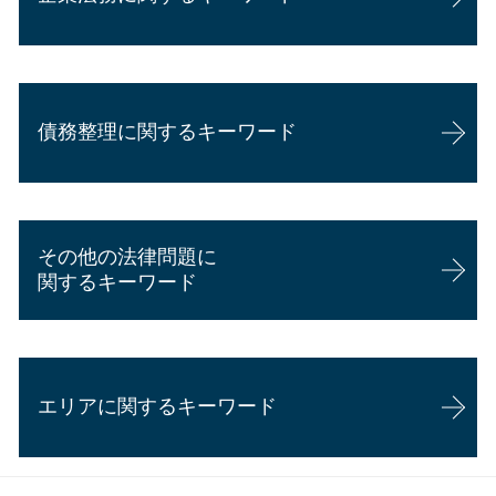
交通事故 慰謝料 通院日数
成年後見
交通事故 後遺障害等級
相続 権利
カスハラ 対策 企業
交通事故 休業補償
相続 離婚した妻
企業法務 勉強
交通事故 慰謝料 相場 弁護士
相続 年金
債務整理に関するキーワード
顧問弁護士 年収
交通事故 相手 たちが悪い
相続放棄 デメリット
企業法務 事務所
交通事故 訴えられた
相続放棄 できない ケース
企業法務 資格
交通事故 慰謝料 通院日数 少ない
相続 離婚 子供
自己破産 家族への影響
顧問弁護士 メリット
交通事故 後遺症
成年後見人 手続き
個人再生 開始決定通知
顧問弁護士 個人 安い
交通事故 示談金 相場
相続 手順
その他の法律問題に
債務整理 弁護士費用 相場
企業法務 弁護士
交通事故 慰謝料 通院
相続 不動産 評価
関するキーワード
自己破産 弁護士 選び方
顧問弁護士 費用 個人
駐車場 事故 過失割合
代襲相続 どこまで
過払い金請求 時効
企業法務
後遺障害 弁護士意見書
相続とは
悪徳商法 マルチ商法
個人再生 条件
企業法務 年収
交通事故証明書とは
離婚 強い 弁護士
個人再生 費用
顧問弁護士と弁護士の違い
追突事故 むちうち
エリアに関するキーワード
離婚 慰謝料 払わない
過払い金 弁護士 評判
企業法務 弁護士 魅力
交通事故 損害賠償 事例
賃貸借契約 明け渡し請求
任意整理 費用
内定取り消し 理由
交通事故 慰謝料
離婚 相手が応じない
個人再生とは
会社 顧問弁護士 個人相談
過失割合 弁護士介入
その他の法律問題 焼津市
離婚調停 申立書
個人再生 官報