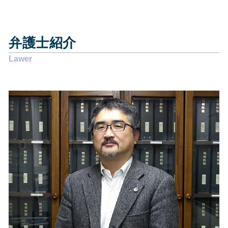
債務整理 静岡県
労働問題 相談 弁護士
任意整理費用 払えない
相続 静岡県
労働問題 相談先
任意整理 意味ない
相続 藤枝市
悪徳商法 対処法
自己破産 流れ 期間
弁護士紹介
その他の法律問題 静岡県
悪徳商法 契約書
任意整理 いつから5年
交通事故 藤枝市
賃貸借契約 更新拒絶
任意整理とは
企業法務 静岡県
賃貸借契約 貸主からの解約
個人再生 費用 分割
相続 静岡市
離婚 性格の不一致
過払い金 弁護士
企業法務 焼津市
労働問題 相談
自己破産 デメリット メリット
企業法務 島田市
賃貸借契約 弁護士
個人再生 失敗 弁護士費用
債務整理 静岡市
離婚 慰謝料
企業法務 静岡市
労働問題 相談 電話
交通事故 島田市
労働問題 解決策
企業法務 藤枝市
離婚 協議書
債務整理 藤枝市
賃貸借契約 解除 正当事由
相続 焼津市
債務整理 焼津市
その他の法律問題 島田市
交通事故 静岡市