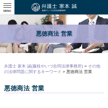
悪徳商法 営業
弁護士 家本 誠(藤枝やいづ合同法律事務所)
>
その他
の法律問題に関するキーワード
>
悪徳商法 営業
悪徳商法 営業