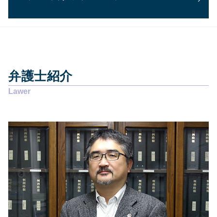
労働問題 弁護士
個人再生 失敗 弁護士費用
顧問弁護士 年収
交通事故 慰謝料 弁護士基準
悪徳商法 お年寄り
任意整理 意味ない
企業法務 弁護士
後遺障害 弁護士
交通事故 静岡市
労働問題 解決策
自己破産とは
その他の法律問題 静岡市
賃貸借契約 明け渡し請求
個人再生 流れ
交通事故 島田市
離婚 協議書
任意整理 期間延長
交通事故 藤枝市
賃貸借契約 錯誤無効
個人再生 費用 期間
弁護士紹介
相続 静岡市
賃貸借契約 貸主からの解約
債務整理とは 個人
企業法務 藤枝市
離婚 慰謝料 理由
過払い金請求 時効
相続 藤枝市
賃貸借契約 弁護士
債務整理 費用
企業法務 焼津市
労働問題 勤務時間
個人再生 バレる
交通事故 焼津市
離婚 性格の不一致
個人再生 手続き
債務整理 静岡市
離婚 慰謝料 払わない
任意整理 弁護士 選び方
債務整理 藤枝市
労働問題 相談 電話
交通事故 静岡県
悪徳商法 マルチ商法
その他の法律問題 島田市
労働問題 解決方法
企業法務 島田市
労働問題 いじめ
相続 静岡県
悪徳商法 契約書
債務整理 静岡県