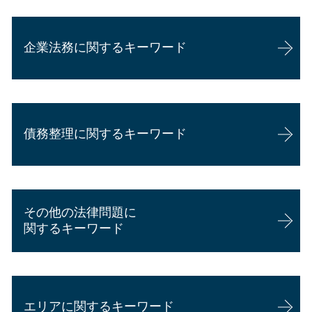
交通事故 休業補償
遺言書 種類
交通事故 脳震盪 後遺症
代襲相続 割合
企業法務に関するキーワード
交通事故 示談金
相続 必要な書類
交通事故 過失割合 納得できない場合
相続放棄
交通事故 後遺症 慰謝料
相続 手続き 期限
企業法務 事務所
交通事故証明書 自転車
相続 不動産
会社 顧問弁護士 個人相談
交通事故 慰謝料 相場 弁護士
相続 妨害
債務整理に関するキーワード
顧問弁護士 費用 個人
交通事故 相手 たちが悪い
遺産分割協議
顧問弁護士 メリット
過失割合 相談
相続 もめる
顧問弁護士 個人 安い
交通事故 慰謝料 通院
相続 対策
任意整理とは わかりやすく
企業法務 資格
損害賠償請求 時効
相続 調停 流れ
自己破産 デメリット 家族
内定取り消し 理由
交通事故 併合14級 慰謝料
相続 争い
その他の法律問題に
任意整理 デメリット
企業法務
交通事故 加害者 弁護士
代襲相続人
関するキーワード
債務整理とは デメリット
企業法務 年収
交通事故 後遺障害
相続 権利
債務整理 弁護士 安い
企業法務 勉強
交通事故 物損 弁護士
相続 遺言 効力
労働問題 相談先
債務整理 弁護士 費用
カスハラ 対策 企業
交通事故 損害賠償 事例
悪徳商法 弁護士
債務整理 おすすめ
企業法務 弁護士 魅力
逸失利益 計算方法
エリアに関するキーワード
悪徳商法 対処法
自己破産 弁護士 選び方
顧問弁護士と弁護士の違い
損害賠償請求